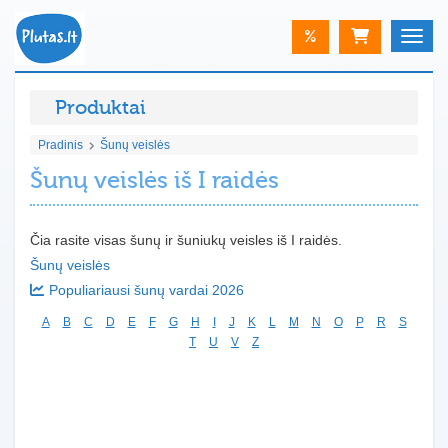
%
Toggle
Produktai
Pradinis
Šunų veislės
Šunų veislės iš I raidės
Čia rasite visas šunų ir šuniukų veisles iš I raidės.
Šunų veislės
Populiariausi šunų vardai 2026
A
B
C
D
E
F
G
H
I
J
K
L
M
N
O
P
R
S
T
U
V
Z