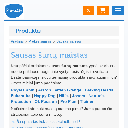
%
Toggle
Produktai
Pradinis
Prekės šunims
Sausas maistas
Sausas šunų maistas
Kruopščiai atrinktas sausas
šunų maistas
ypač svarbus -
nuo jo priklauso augintinio vystymasis, ūgis ir sveikata.
Esate pasiryžęs įsigyti geriausią produktą savo augintiniui?
- mes mielai jums padėsime.
Royal Canin
|
Araton
|
Arden Grange
|
Barking Heads
|
Eukanuba
|
Happy Dog
|
Hill's
|
Josera
|
Nature's
Protection
|
Ok Passion
|
Pro Plan
|
Trainer
Neišsirenkate kokį maistą šunims pirkti? Jums padės šie
straipsniai apie šunų mitybą:
Šunų maistas: kokie produktai reikalingi?