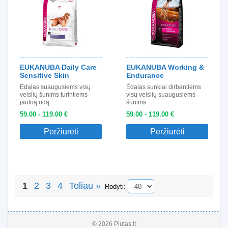
EUKANUBA Daily Care
EUKANUBA Working &
Sensitive Skin
Endurance
Ėdalas suaugusiems visų
Ėdalas sunkiai dirbantiems
veislių šunims turintiems
visų veislių suaugusiems
jautrią odą
šunims
59.00 - 119.00 €
59.00 - 119.00 €
Peržiūrėti
Peržiūrėti
1
2
3
4
Toliau »
Rodyti:
© 2026 Plutas.lt