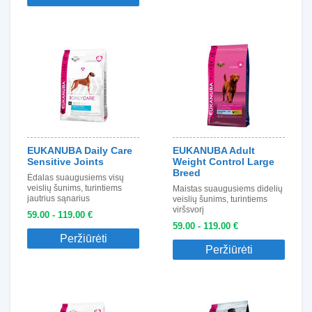
EUKANUBA Daily Care
EUKANUBA Adult
Sensitive Joints
Weight Control Large
Breed
Ėdalas suaugusiems visų
veislių šunims, turintiems
Maistas suaugusiems didelių
jautrius sąnarius
veislių šunims, turintiems
viršsvorį
59.00 - 119.00 €
59.00 - 119.00 €
Peržiūrėti
Peržiūrėti