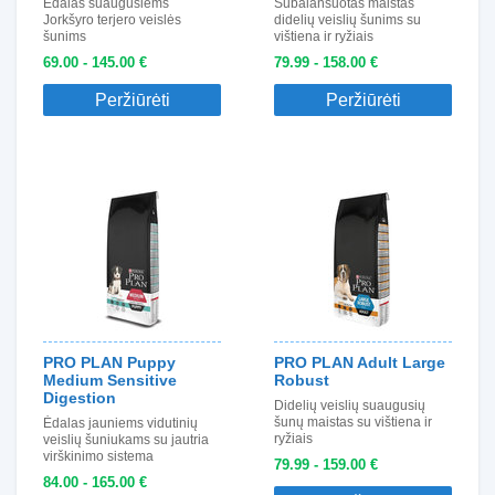
Ėdalas suaugusiems
Subalansuotas maistas
Jorkšyro terjero veislės
didelių veislių šunims su
šunims
vištiena ir ryžiais
69.00 - 145.00 €
79.99 - 158.00 €
Peržiūrėti
Peržiūrėti
PRO PLAN Puppy
PRO PLAN Adult Large
Medium Sensitive
Robust
Digestion
Didelių veislių suaugusių
šunų maistas su vištiena ir
Ėdalas jauniems vidutinių
ryžiais
veislių šuniukams su jautria
virškinimo sistema
79.99 - 159.00 €
84.00 - 165.00 €