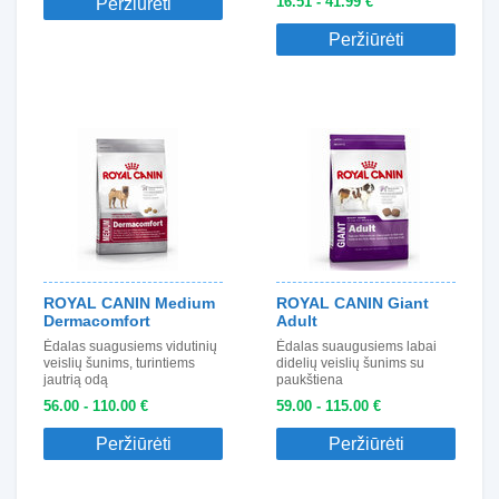
16.51 - 41.99 €
Peržiūrėti
Peržiūrėti
ROYAL CANIN Medium
ROYAL CANIN Giant
Dermacomfort
Adult
Ėdalas suagusiems vidutinių
Ėdalas suaugusiems labai
veislių šunims, turintiems
didelių veislių šunims su
jautrią odą
paukštiena
56.00 - 110.00 €
59.00 - 115.00 €
Peržiūrėti
Peržiūrėti