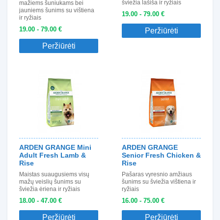
šviežia lašiša ir ryžiais
mažiems šuniukams bei
jauniems šunims su vištiena
19.00 - 79.00 €
ir ryžiais
19.00 - 79.00 €
Peržiūrėti
Peržiūrėti
ARDEN GRANGE Mini
ARDEN GRANGE
Adult Fresh Lamb &
Senior Fresh Chicken &
Rise
Rise
Maistas suaugusiems visų
Pašaras vyresnio amžiaus
mažų veislių šunims su
šunims su šviežia vištiena ir
šviežia ėriena ir ryžiais
ryžiais
18.00 - 47.00 €
16.00 - 75.00 €
Peržiūrėti
Peržiūrėti