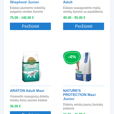
Shepherd Junior
Adult
Ėdalas jauniems vokiečių
Ėdalas suaugusiems mažų
aviganio veislės šunims
veislių šunims su paukštiena
75.00 - 140.00 €
49.00 - 95.00 €
Peržiūrėti
Peržiūrėti
-4
%
ARATON Adult Maxi
NATURE'S
PROTECTION Maxi
Visavertis suaugusių didelių
Junior
veislių šunų sausas ėdalas
Didelių veislių jaunų šuniukų
36.00 €
pašaras