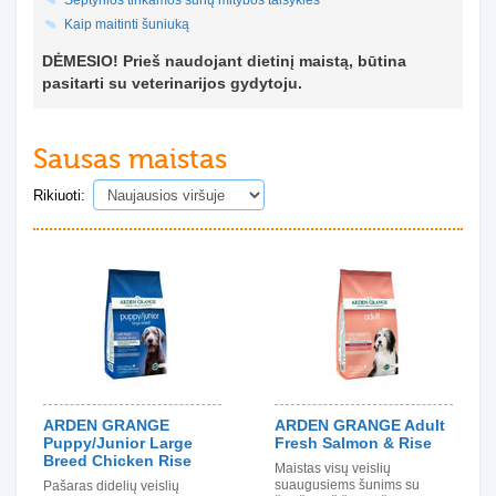
Septynios tinkamos šunų mitybos taisyklės
Kaip maitinti šuniuką
DĖMESIO! Prieš naudojant dietinį maistą, būtina
pasitarti su veterinarijos gydytoju.
Sausas maistas
Rikiuoti:
ARDEN GRANGE
ARDEN GRANGE Adult
Puppy/Junior Large
Fresh Salmon & Rise
Breed Chicken Rise
Maistas visų veislių
suaugusiems šunims su
Pašaras didelių veislių