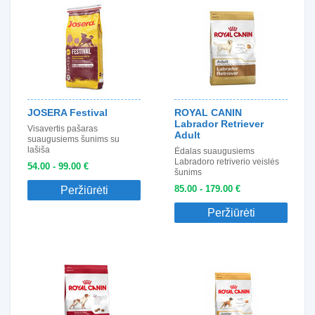
JOSERA Festival
ROYAL CANIN
Labrador Retriever
Visavertis pašaras
Adult
suaugusiems šunims su
lašiša
Ėdalas suaugusiems
Labradoro retriverio veislės
54.00 - 99.00 €
šunims
85.00 - 179.00 €
Peržiūrėti
Peržiūrėti