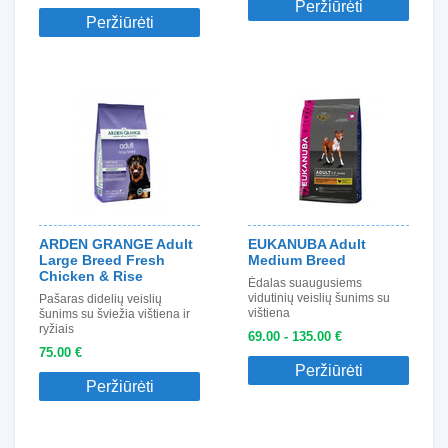
Peržiūrėti
Peržiūrėti
ARDEN GRANGE Adult
EUKANUBA Adult
Large Breed Fresh
Medium Breed
Chicken & Rise
Ėdalas suaugusiems
vidutinių veislių šunims su
Pašaras didelių veislių
vištiena
šunims su šviežia vištiena ir
ryžiais
69.00 - 135.00 €
75.00 €
Peržiūrėti
Peržiūrėti