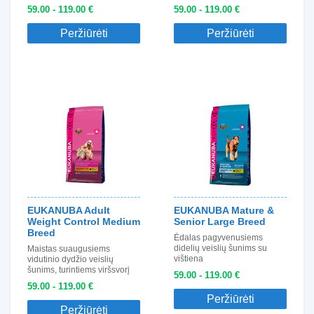
59.00 - 119.00 €
59.00 - 119.00 €
Peržiūrėti
Peržiūrėti
EUKANUBA Adult
EUKANUBA Mature &
Weight Control Medium
Senior Large Breed
Breed
Ėdalas pagyvenusiems
didelių veislių šunims su
Maistas suaugusiems
vištiena
vidutinio dydžio veislių
šunims, turintiems viršsvorį
59.00 - 119.00 €
59.00 - 119.00 €
Peržiūrėti
Peržiūrėti