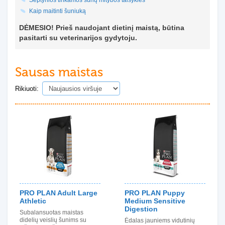
Septynios tinkamos šunų mitybos taisyklės
Kaip maitinti šuniuką
DĖMESIO! Prieš naudojant dietinį maistą, būtina
pasitarti su veterinarijos gydytoju.
Sausas maistas
Rikiuoti:
PRO PLAN Adult Large
PRO PLAN Puppy
Athletic
Medium Sensitive
Digestion
Subalansuotas maistas
didelių veislių šunims su
Ėdalas jauniems vidutinių