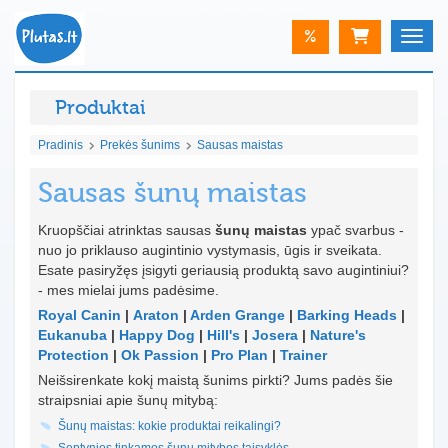
%
Toggle
Produktai
Pradinis
Prekės šunims
Sausas maistas
Sausas šunų maistas
Kruopščiai atrinktas sausas
šunų maistas
ypač svarbus -
nuo jo priklauso augintinio vystymasis, ūgis ir sveikata.
Esate pasiryžęs įsigyti geriausią produktą savo augintiniui?
- mes mielai jums padėsime.
Royal Canin
|
Araton
|
Arden Grange
|
Barking Heads
|
Eukanuba
|
Happy Dog
|
Hill's
|
Josera
|
Nature's
Protection
|
Ok Passion
|
Pro Plan
|
Trainer
Neišsirenkate kokį maistą šunims pirkti? Jums padės šie
straipsniai apie šunų mitybą:
Šunų maistas: kokie produktai reikalingi?