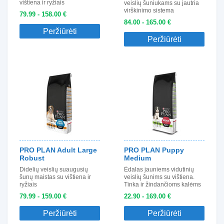
vištiena ir ryžiais
veislių šuniukams su jautria
virškinimo sistema
79.99 - 158.00 €
84.00 - 165.00 €
Peržiūrėti
Peržiūrėti
PRO PLAN Adult Large
PRO PLAN Puppy
Robust
Medium
Didelių veislių suaugusių
Ėdalas jauniems vidutinių
šunų maistas su vištiena ir
veislių šunims su vištiena.
ryžiais
Tinka ir žindančioms kalėms
79.99 - 159.00 €
22.90 - 169.00 €
Peržiūrėti
Peržiūrėti