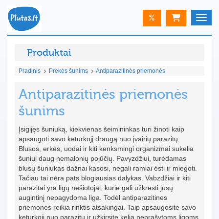
%
Toggle
Produktai
Pradinis
Prekės šunims
Antiparazitinės priemonės
Antiparazitinės priemonės
šunims
Įsigijęs šuniuką, kiekvienas šeimininkas turi žinoti kaip
apsaugoti savo keturkojį draugą nuo įvairių parazitų.
Blusos, erkės, uodai ir kiti kenksmingi organizmai sukelia
šuniui daug nemalonių pojūčių. Pavyzdžiui, turėdamas
blusų šuniukas dažnai kasosi, negali ramiai ėsti ir miegoti.
Tačiau tai nėra pats blogiausias dalykas. Vabzdžiai ir kiti
parazitai yra ligų nešiotojai, kurie gali užkrėsti jūsų
augintinį nepagydoma liga. Todėl antiparazitines
priemones reikia rinktis atsakingai. Taip apsaugosite savo
keturkojį nuo parazitų ir užkirsite kelią neprašytoms ligoms.