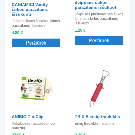
dvipusės šukos
CANIAMICI Vanity
parazitams iššukuoti
šukos parazitams
iššukuoti
Dvipusės plastmasinės šukos
šunims, skirtos parazitams
Tankios šukos šunims, skirtos
iššukuoti
parazitams iššukuoti
1.20 €
4.80 €
Peržiūrėti
Peržiūrėti
ANIBIO Tic-Clip
TRIXIE erkių traukiklis
Pakabukas - apsauga nuo
Erkių traukiklis metalinis
parazitų