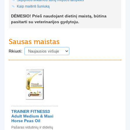
Septynios tinkamos šunų mitybos taisyklės
Kaip maitinti šuniuką
DĖMESIO! Prieš naudojant dietinį maistą, būtina
pasitarti su veterinarijos gydytoju.
Sausas maistas
Rikiuoti:
TRAINER FITNESS3
Adult Medium & Maxi
Horse Peas Oil
Pašaras vidutinių ir didelių