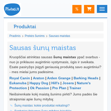
%
Toggle
Produktai
Pradinis
Prekės šunims
Sausas maistas
Sausas šunų maistas
Kruopščiai atrinktas sausas
šunų maistas
ypač svarbus -
nuo jo priklauso augintinio vystymasis, ūgis ir sveikata.
Esate pasiryžęs įsigyti geriausią produktą savo augintiniui?
- mes mielai jums padėsime.
Royal Canin
|
Araton
|
Arden Grange
|
Barking Heads
|
Eukanuba
|
Happy Dog
|
Hill's
|
Josera
|
Nature's
Protection
|
Ok Passion
|
Pro Plan
|
Trainer
Neišsirenkate kokį maistą šunims pirkti? Jums padės šie
straipsniai apie šunų mitybą:
Šunų maistas: kokie produktai reikalingi?