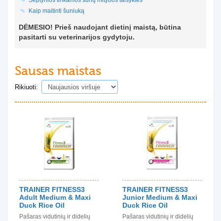
Septynios tinkamos šunų mitybos taisyklės
Kaip maitinti šuniuką
DĖMESIO! Prieš naudojant dietinį maistą, būtina
pasitarti su veterinarijos gydytoju.
Sausas maistas
Rikiuoti:
TRAINER FITNESS3
TRAINER FITNESS3
Adult Medium & Maxi
Junior Medium & Maxi
Duck Rice Oil
Duck Rice Oil
Pašaras vidutinių ir didelių
Pašaras vidutinių ir didelių