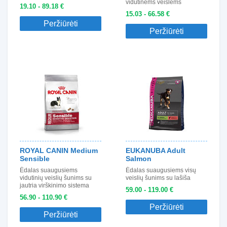
vidutinėms veislėms
19.10 - 89.18 €
15.03 - 66.58 €
Peržiūrėti
Peržiūrėti
ROYAL CANIN Medium
EUKANUBA Adult
Sensible
Salmon
Ėdalas suaugusiems
Ėdalas suaugusiems visų
vidutinių veislių šunims su
veislių šunims su lašiša
jautria virškinimo sistema
59.00 - 119.00 €
56.90 - 110.90 €
Peržiūrėti
Peržiūrėti