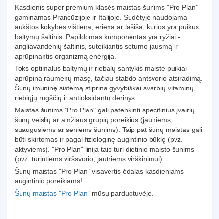
Kasdienis super premium klasės maistas šunims "Pro Plan"
gaminamas Prancūzijoje ir Italijoje. Sudėtyje naudojama
aukštos kokybės vištiena, ėriena ar lašiša, kurios yra puikus
baltymų šaltinis. Papildomas komponentas yra ryžiai -
angliavandenių šaltinis, suteikiantis sotumo jausmą ir
aprūpinantis organizmą energija.
Toks optimalus baltymų ir riebalų santykis maiste puikiai
aprūpina raumenų masę, tačiau stabdo antsvorio atsiradimą.
Šunų imuninę sistemą stiprina gyvybiškai svarbių vitaminų,
riebiųjų rūgščių ir antioksidantų derinys.
Maistas šunims "Pro Plan" gali patenkinti specifinius įvairių
šunų veislių ar amžiaus grupių poreikius (jauniems,
suaugusiems ar seniems šunims). Taip pat šunų maistas gali
būti skirtomas ir pagal fiziologinę augintinio būklę (pvz.
aktyviems). "Pro Plan" linija taip turi dietinio maisto šunims
(pvz. turintiems viršsvorio, jautriems virškinimui).
Šunų maistas "Pro Plan" visavertis ėdalas kasdieniams
augintinio poreikiams!
Šunų maistas "Pro Plan"
mūsų parduotuvėje.