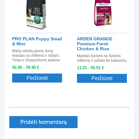
PRO PLAN Puppy Small
ARDEN GRANGE
& Mini
Premium Fresh
Chicken & Rise
Mažų veislių jaunų šunų
maistas su vištiena ir ryžiais.
Maistas šunims su šviežia
Tinka ir žindančioms kalėms
vištiena ir ryžiais be kukurūzų
50.90 - 78.90 €
11.21 - 55.91 €
Peržiūrėti
Peržiūrėti
Pridėti komentarą