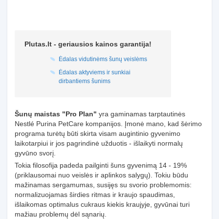
Plutas.lt - geriausios kainos garantija!
Ėdalas vidutinėms šunų veislėms
Ėdalas aktyviems ir sunkiai
dirbantiems šunims
Šunų maistas "Pro Plan"
yra gaminamas tarptautinės
Nestlé Purina PetCare kompanijos. Įmonė mano, kad šėrimo
programa turėtų būti skirta visam augintinio gyvenimo
laikotarpiui ir jos pagrindinė užduotis - išlaikyti normalų
gyvūno svorį.
Tokia filosofija padeda pailginti šuns gyvenimą 14 - 19%
(priklausomai nuo veislės ir aplinkos salygų). Tokiu būdu
mažinamas sergamumas, susijęs su svorio problemomis:
normalizuojamas širdies ritmas ir kraujo spaudimas,
išlaikomas optimalus cukraus kiekis kraujyje, gyvūnai turi
mažiau problemų dėl sąnarių.