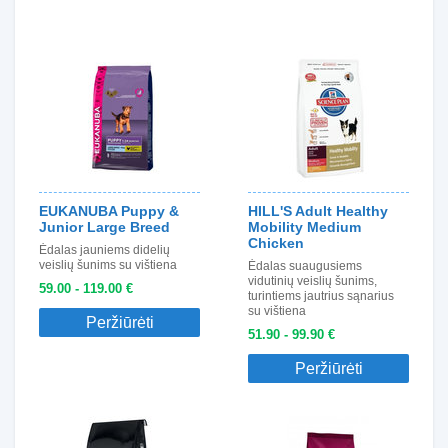
EUKANUBA Puppy &
HILL'S Adult Healthy
Junior Large Breed
Mobility Medium
Chicken
Ėdalas jauniems didelių
veislių šunims su vištiena
Ėdalas suaugusiems
vidutinių veislių šunims,
59.00 - 119.00 €
turintiems jautrius sąnarius
su vištiena
Peržiūrėti
51.90 - 99.90 €
Peržiūrėti