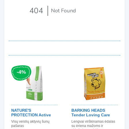
-4
%
NATURE'S
BARKING HEADS
PROTECTION Active
Tender Loving Care
Visų veislių aktyvių šunų
Lengvai virškinamas ėdalas
pašaras
su ėriena mažoms ir