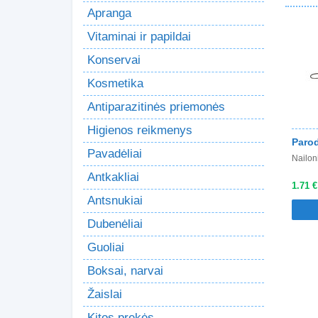
Apranga
Vitaminai ir papildai
Konservai
Kosmetika
Antiparazitinės priemonės
Higienos reikmenys
Parod
Pavadėliai
Nailon
Antkakliai
1.71 €
Antsnukiai
Dubenėliai
Guoliai
Boksai, narvai
Žaislai
Kitos prekės