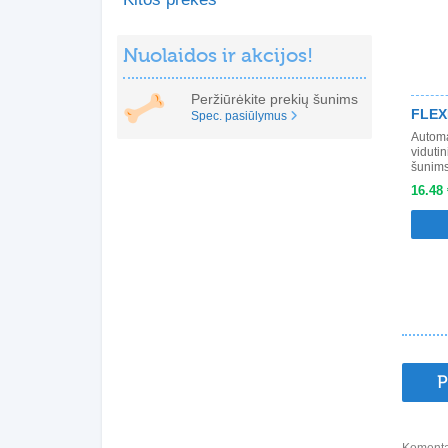
Nuolaidos ir akcijos!
Peržiūrėkite prekių šunims
FLEXI
Spec. pasiūlymus
Automa
vidutin
šunims 
16.48 
P
Komenta