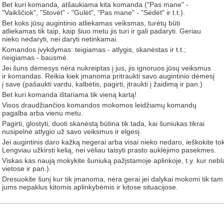
Bet kuri komanda, atšaukiama kita komanda ("Pas mane" -
"Vaikščiok", "Stovėt" - "Gulėt", "Pas mane" - "Sėdėt" ir t.t.).
Bet koks jūsų augintinio atliekamas veiksmas, turėtų būti
atliekamas tik taip, kaip šiuo metu jis turi ir gali padaryti. Geriau
nieko nedaryti, nei daryti netinkamai.
Komandos įvykdymas: teigiamas - atlygis, skanėstas ir t.t.;
neigiamas - bausmė.
Jei šuns dėmesys nėra nukreiptas į jus, jis ignoruos jūsų veiksmus
ir komandas. Reikia kiek įmanoma pritraukti savo augintinio dėmesį
į save (pašaukti vardu, kalbėtis, pagirti, įtraukti į žaidimą ir pan.)
Bet kuri komanda ištariama tik vieną kartą!
Visos draudžiančios komandos mokomos leidžiamų komandų
pagalba arba vienu metu.
Pagirti, glostyti, duoti skanėstą būtina tik tada, kai šuniukas tikrai
nusipelnė atlygio už savo veiksmus ir elgesį.
Jei augintinis daro kažką negerai arba visai nieko nedaro, ieškokite to
Lengviau užkirsti kelią, nei vėliau taisyti prasto auklėjimo pasekmes.
Viskas kas naują mokykite šuniuką pažįstamoje aplinkoje, t.y. kur n
vietose ir pan.).
Dresuokite šunį kur tik įmanoma, nėra gerai jei dalykai mokomi tik tam 
jums nepaklus kitomis aplinkybėmis ir kitose situacijose.