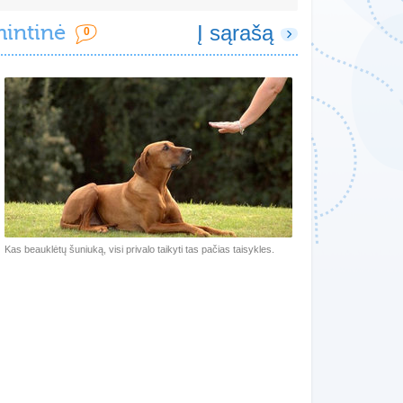
mintinė
Į sąrašą
0
Kas beauklėtų šuniuką, visi privalo taikyti tas pačias taisykles.