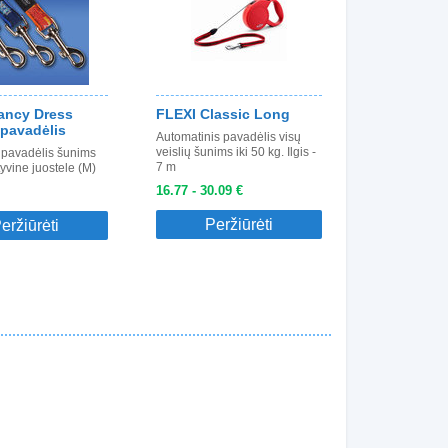
ncy Dress
FLEXI Classic Long
 pavadėlis
Automatinis pavadėlis visų
veislių šunims iki 50 kg. Ilgis -
 pavadėlis šunims
7 m
yvine juostele (M)
16.77 - 30.09 €
Peržiūrėti
eržiūrėti