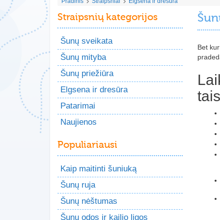
Pradinis
Straipsniai
Elgsena ir dresūra
Straipsnių kategorijos
Šun
Šunų sveikata
Bet kur
Šunų mityba
praded
Šunų priežiūra
Lai
Elgsena ir dresūra
tai
Patarimai
Naujienos
Populiariausi
Kaip maitinti šuniuką
Šunų ruja
Šunų nėštumas
Šunų odos ir kailio ligos