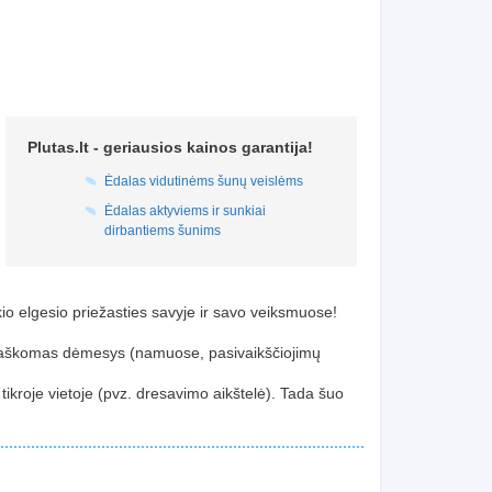
Plutas.lt - geriausios kainos garantija!
Ėdalas vidutinėms šunų veislėms
Ėdalas aktyviems ir sunkiai
dirbantiems šunims
kio elgesio priežasties savyje ir savo veiksmuose!
eblaškomas dėmesys (namuose, pasivaikščiojimų
tikroje vietoje (pvz. dresavimo aikštelė). Tada šuo