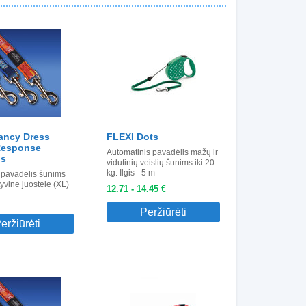
ncy Dress
FLEXI Dots
Response
Automatinis pavadėlis mažų ir
is
vidutinių veislių šunims iki 20
kg. Ilgis - 5 m
 pavadėlis šunims
yvine juostele (XL)
12.71 - 14.45 €
Peržiūrėti
eržiūrėti