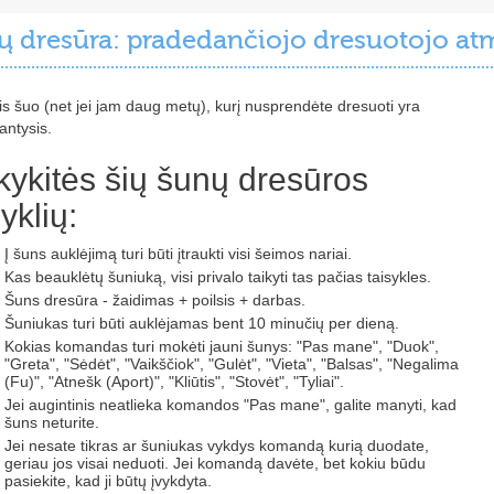
ų dresūra: pradedančiojo dresuotojo at
is šuo (net jei jam daug metų), kurį nusprendėte dresuoti yra
antysis.
kykitės šių šunų dresūros
syklių:
Į šuns auklėjimą turi būti įtraukti visi šeimos nariai.
Kas beauklėtų šuniuką, visi privalo taikyti tas pačias taisykles.
Šuns dresūra - žaidimas + poilsis + darbas.
Šuniukas turi būti auklėjamas bent 10 minučių per dieną.
Kokias komandas turi mokėti jauni šunys: "Pas mane", "Duok",
"Greta", "Sėdėt", "Vaikščiok", "Gulėt", "Vieta", "Balsas", "Negalima
(Fu)", "Atnešk (Aport)", "Kliūtis", "Stovėt", "Tyliai".
Jei augintinis neatlieka komandos "Pas mane", galite manyti, kad
šuns neturite.
Jei nesate tikras ar šuniukas vykdys komandą kurią duodate,
geriau jos visai neduoti. Jei komandą davėte, bet kokiu būdu
pasiekite, kad ji būtų įvykdyta.