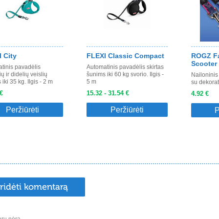
 City
FLEXI Classic Compact
ROGZ Fa
Scooter
tinis pavadėlis
Automatinis pavadėlis skirtas
ių ir didelių veislių
šunims iki 60 kg svorio. Ilgis -
Nailoninis
iki 35 kg. Ilgis - 2 m
5 m
su dekorat
€
15.32 - 31.54 €
4.92 €
Peržiūrėti
Peržiūrėti
P
ridėti komentarą
rų nėra