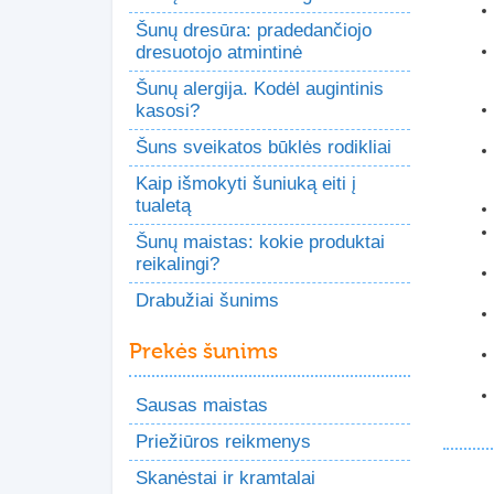
Šunų dresūra: pradedančiojo
dresuotojo atmintinė
Šunų alergija. Kodėl augintinis
kasosi?
Šuns sveikatos būklės rodikliai
Kaip išmokyti šuniuką eiti į
tualetą
Šunų maistas: kokie produktai
reikalingi?
Drabužiai šunims
Prekės šunims
Sausas maistas
Priežiūros reikmenys
Skanėstai ir kramtalai