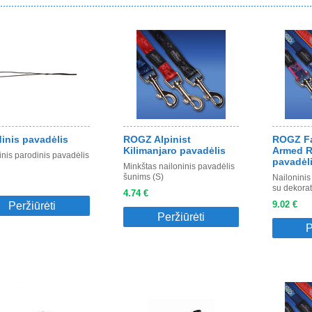
inis pavadėlis
ROGZ Alpinist
ROGZ Fa
Kilimanjaro pavadėlis
Armed 
inis parodinis pavadėlis
pavadėl
Minkštas nailoninis pavadėlis
šunims (S)
Nailoninis
su dekorat
4.74 €
9.02 €
Peržiūrėti
Peržiūrėti
P