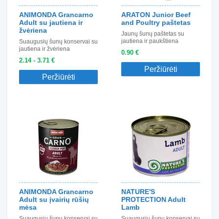
ANIMONDA Grancarno
ARATON Junior Beef
Adult su jautiena ir
and Poultry paštetas
žvėriena
Jaunų šunų paštetas su
jautiena ir paukštiena
Suaugusių šunų konservai su
jautiena ir žvėriena
0.90 €
2.14 - 3.71 €
Peržiūrėti
Peržiūrėti
ANIMONDA Grancarno
NATURE'S
Adult su įvairių rūšių
PROTECTION Adult
mėsa
Lamb
Suaugusių šunų konservai su
Suaugusių šunų konservai su