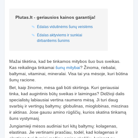
Plutas.lt - geriausios kainos garantija!
Ėdalas vidutinėms šunų veislėms
Ėdalas aktyviems ir sunkiai
dirbantiems šunims
Mažai tikėtina, kad be tinkamos mitybos šuo bus sveikas.
Kas reikalinga tinkamai
šunų mitybai
? Žinoma, riebalai,
baltymai, vitaminai, mineralai. Visa tai yra mėsoje, kuri būtina
šunų racione.
Bet, kaip žinome, mėsa gali būti skirtinga. Kuri geriausiai
tinka, kad augintinis būtų sveikas ir laimingas? Didžioji dalis
specialistų labiausiai vertina raumens mėsą. Ji turi daug
svarbių ir vertingų baltymų: globulinas, mioglobinas, miozinas
ir aktinas. Jose gausu amino rūgščių, kurios skatina tinkamą
šuns vystymasį.
Jungiamieji mėsos audiniai turi kitų baltymų: kolagenas,
elastinas. Jie vertinami prasčiau, todėl, kad kolagenas ir