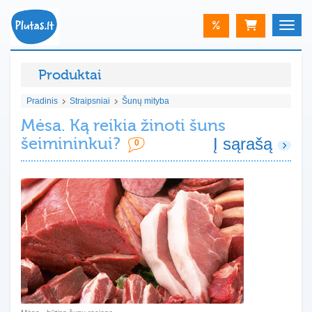
%
Toggle
Produktai
Pradinis
Straipsniai
Šunų mityba
Mėsa. Ką reikia žinoti šuns
šeimininkui?
Į sąrašą
0