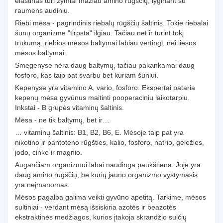
elastinas turi žymiai mažiau amino rūgščių, lyginant su
raumens audiniu.
Riebi mėsa - pagrindinis riebalų rūgščių šaltinis. Tokie riebalai
šunų organizme "tirpsta" ilgiau. Tačiau net ir turint tokį
trūkumą, riebios mėsos baltymai labiau vertingi, nei liesos
mėsos baltymai.
Smegenyse nėra daug baltymų, tačiau pakankamai daug
fosforo, kas taip pat svarbu bet kuriam šuniui.
Kepenyse yra vitamino A, vario, fosforo. Ekspertai pataria
kepenų mėsa gyvūnus maitinti pooperaciniu laikotarpiu.
Inkstai - B grupės vitaminų šaltinis.
Mėsa - ne tik baltymų, bet ir…
… vitaminų šaltinis: B1, B2, B6, E. Mėsoje taip pat yra
nikotino ir pantoteno rūgšties, kalio, fosforo, natrio, geležies,
jodo, cinko ir magnio.
Augančiam organizmui labai naudinga paukštiena. Joje yra
daug amino rūgščių, be kurių jauno organizmo vystymasis
yra neįmanomas.
Mėsos pagalba galima veikti gyvūno apetitą. Tarkime, mėsos
sultiniai - verdant mėsą išsiskiria azotės ir beazotės
ekstraktinės medžiagos, kurios įtakoja skrandžio sulčių