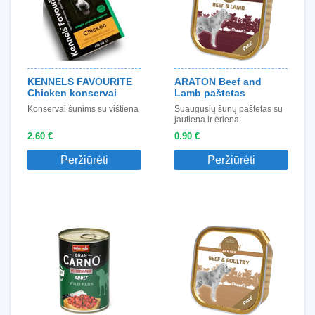
KENNELS FAVOURITE
ARATON Beef and
Chicken konservai
Lamb paštetas
Konservai šunims su vištiena
Suaugusių šunų paštetas su
jautiena ir ėriena
2.60 €
0.90 €
Peržiūrėti
Peržiūrėti