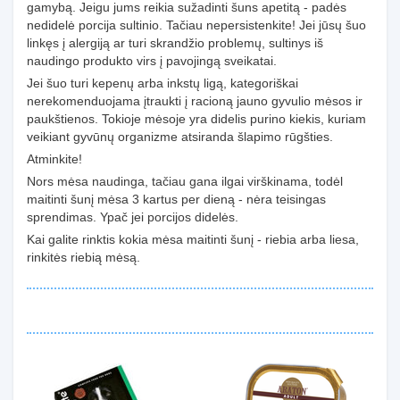
gamybą. Jeigu jums reikia sužadinti šuns apetitą - padės
nedidelė porcija sultinio. Tačiau nepersistenkite! Jei jūsų šuo
linkęs į alergiją ar turi skrandžio problemų, sultinys iš
naudingo produkto virs į pavojingą sveikatai.
Jei šuo turi kepenų arba inkstų ligą, kategoriškai
nerekomenduojama įtraukti į racioną jauno gyvulio mėsos ir
paukštienos. Tokioje mėsoje yra didelis purino kiekis, kuriam
veikiant gyvūnų organizme atsiranda šlapimo rūgšties.
Atminkite!
Nors mėsa naudinga, tačiau gana ilgai virškinama, todėl
maitinti šunį mėsa 3 kartus per dieną - nėra teisingas
sprendimas. Ypač jei porcijos didelės.
Kai galite rinktis kokia mėsa maitinti šunį - riebia arba liesa,
rinkitės riebią mėsą.