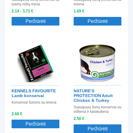
įvairių rūšių mėsa
ėriena.
2.14 - 3.71 €
1.69 €
Peržiūrėti
Peržiūrėti
KENNELS FAVOURITE
NATURE‘S
Lamb konservai
PROTECTION Adult
Chicken & Turkey
Konservai šunims su ėriena
Suaugusių šunų konservai su
vištiena ir kalakutiena
2.60 €
2.50 €
Peržiūrėti
Peržiūrėti