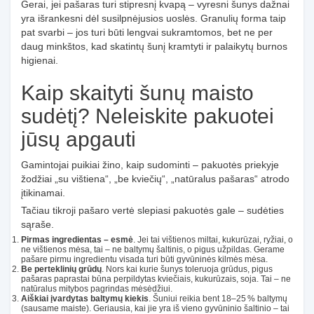
Gerai, jei pašaras turi stipresnį kvapą – vyresni šunys dažnai
yra išrankesni dėl susilpnėjusios uoslės. Granulių forma taip
pat svarbi – jos turi būti lengvai sukramtomos, bet ne per
daug minkštos, kad skatintų šunį kramtyti ir palaikytų burnos
higienai.
Kaip skaityti šunų maisto
sudėtį? Neleiskite pakuotei
jūsų apgauti
Gamintojai puikiai žino, kaip sudominti – pakuotės priekyje
žodžiai „su vištiena“, „be kviečių“, „natūralus pašaras“ atrodo
įtikinamai.
Tačiau tikroji pašaro vertė slepiasi pakuotės gale – sudėties
sąraše.
Pirmas ingredientas – esmė
. Jei tai vištienos miltai, kukurūzai, ryžiai, o
ne vištienos mėsa, tai – ne baltymų šaltinis, o pigus užpildas. Gerame
pašare pirmu ingredientu visada turi būti gyvūninės kilmės mėsa.
Be perteklinių grūdų
. Nors kai kurie šunys toleruoja grūdus, pigus
pašaras paprastai būna perpildytas kviečiais, kukurūzais, soja. Tai – ne
natūralus mitybos pagrindas mėsėdžiui.
Aiškiai įvardytas baltymų kiekis
. Šuniui reikia bent 18–25 % baltymų
(sausame maiste). Geriausia, kai jie yra iš vieno gyvūninio šaltinio – tai