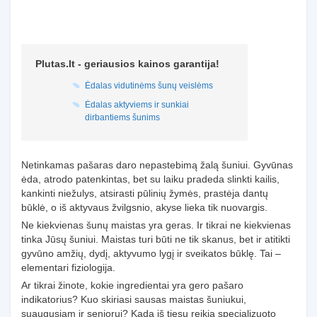
Plutas.lt - geriausios kainos garantija!
Ėdalas vidutinėms šunų veislėms
Ėdalas aktyviems ir sunkiai
dirbantiems šunims
Netinkamas pašaras daro nepastebimą žalą šuniui. Gyvūnas
ėda, atrodo patenkintas, bet su laiku pradeda slinkti kailis,
kankinti niežulys, atsirasti pūlinių žymės, prastėja dantų
būklė, o iš aktyvaus žvilgsnio, akyse lieka tik nuovargis.
Ne kiekvienas šunų maistas yra geras. Ir tikrai ne kiekvienas
tinka Jūsų šuniui. Maistas turi būti ne tik skanus, bet ir atitikti
gyvūno amžių, dydį, aktyvumo lygį ir sveikatos būklę. Tai –
elementari fiziologija.
Ar tikrai žinote, kokie ingredientai yra gero pašaro
indikatorius? Kuo skiriasi sausas maistas šuniukui,
suaugusiam ir senjorui? Kada iš tiesų reikia specializuoto