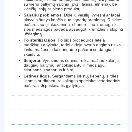
su vienu baltymų šaltiniu (pvz., lašiša, elniena), be
kviečių, sojų ar pieno produktų.
Sąnarių problemos
. Didelių veislių, vyresni ar labai
aktyvūs šunys kenčia nuo sąnarių problemų. Rinkitės
pašarus su gliukozaminu, chondroitinu ir omega-3 –
šios medžiagos padeda apsaugoti kremzles ir slopinti
uždegimą.
Po sterilizacijos
. Po šios procedūros lėtėja
medžiagų apykaita, todėl didėja svorio augimo rizika.
Tinka mažesnio kaloringumo pašarai su daugiau
skaidulų.
Senjorai
. Vyresniems šunims reikia mažiau kalorijų,
daugiau baltymų, antioksidantų ir medžiagų,
stiprinančių sąnarius ir širdį.
Lėtinės ligos
. Sergantiems inkstų, kepenų, širdies
ligomis ar diabetu reikalingas specialus veterinarinis
pašaras. Jį paskiria tik gydytojas.