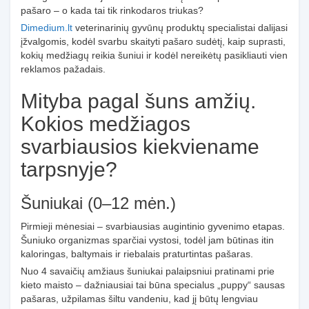
pašaro – o kada tai tik rinkodaros triukas?
Dimedium.lt
veterinarinių gyvūnų produktų specialistai dalijasi
įžvalgomis, kodėl svarbu skaityti pašaro sudėtį, kaip suprasti,
kokių medžiagų reikia šuniui ir kodėl nereikėtų pasikliauti vien
reklamos pažadais.
Mityba pagal šuns amžių.
Kokios medžiagos
svarbiausios kiekviename
tarpsnyje?
Šuniukai (0–12 mėn.)
Pirmieji mėnesiai – svarbiausias augintinio gyvenimo etapas.
Šuniuko organizmas sparčiai vystosi, todėl jam būtinas itin
kaloringas, baltymais ir riebalais praturtintas pašaras.
Nuo 4 savaičių amžiaus šuniukai palaipsniui pratinami prie
kieto maisto – dažniausiai tai būna specialus „puppy“ sausas
pašaras, užpilamas šiltu vandeniu, kad jį būtų lengviau