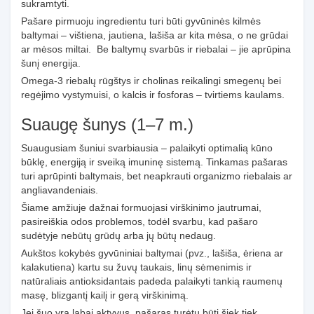
sukramtyti.
Pašare pirmuoju ingredientu turi būti gyvūninės kilmės
baltymai – vištiena, jautiena, lašiša ar kita mėsa, o ne grūdai
ar mėsos miltai. Be baltymų svarbūs ir riebalai – jie aprūpina
šunį energija.
Omega-3 riebalų rūgštys ir cholinas reikalingi smegenų bei
regėjimo vystymuisi, o kalcis ir fosforas – tvirtiems kaulams.
Suaugę šunys (1–7 m.)
Suaugusiam šuniui svarbiausia – palaikyti optimalią kūno
būklę, energiją ir sveiką imuninę sistemą. Tinkamas pašaras
turi aprūpinti baltymais, bet neapkrauti organizmo riebalais ar
angliavandeniais.
Šiame amžiuje dažnai formuojasi virškinimo jautrumai,
pasireiškia odos problemos, todėl svarbu, kad pašaro
sudėtyje nebūtų grūdų arba jų būtų nedaug.
Aukštos kokybės gyvūniniai baltymai (pvz., lašiša, ėriena ar
kalakutiena) kartu su žuvų taukais, linų sėmenimis ir
natūraliais antioksidantais padeda palaikyti tankią raumenų
masę, blizgantį kailį ir gerą virškinimą.
Jei šuo yra labai aktyvus, pašaras turėtų būti šiek tiek