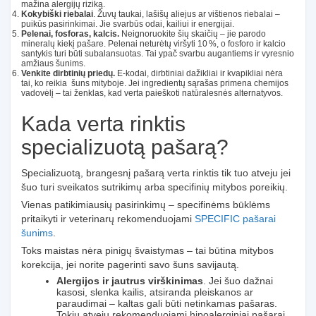
mažina alergijų riziką.
Kokybiški riebalai
. Žuvų taukai, lašišų aliejus ar vištienos riebalai –
puikūs pasirinkimai. Jie svarbūs odai, kailiui ir energijai.
Pelenai, fosforas, kalcis.
Neignoruokite šių skaičių – jie parodo
mineralų kiekį pašare. Pelenai neturėtų viršyti 10 %, o fosforo ir kalcio
santykis turi būti subalansuotas. Tai ypač svarbu augantiems ir vyresnio
amžiaus šunims.
Venkite dirbtinių priedų.
E-kodai, dirbtiniai dažikliai ir kvapikliai nėra
tai, ko reikia šuns mityboje. Jei ingredientų sąrašas primena chemijos
vadovėlį – tai ženklas, kad verta paieškoti natūralesnės alternatyvos.
Kada verta rinktis
specializuotą pašarą?
Specializuotą, brangesnį pašarą verta rinktis tik tuo atveju jei
šuo turi sveikatos sutrikimų arba specifinių mitybos poreikių.
Vienas patikimiausių pasirinkimų – specifinėms būklėms
pritaikyti ir veterinarų rekomenduojami
SPECIFIC pašarai
šunims
.
Toks maistas nėra pinigų švaistymas – tai būtina mitybos
korekcija, jei norite pagerinti savo šuns savijautą.
Alergijos ir jautrus virškinimas
. Jei šuo dažnai
kasosi, slenka kailis, atsiranda pleiskanos ar
paraudimai – kaltas gali būti netinkamas pašaras.
Tokiu atveju rekomenduojami hipoalerginiai pašarai