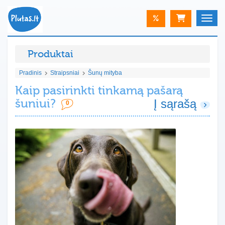
%
Toggle
Produktai
Pradinis
Straipsniai
Šunų mityba
Kaip pasirinkti tinkamą pašarą
šuniui?
Į sąrašą
0