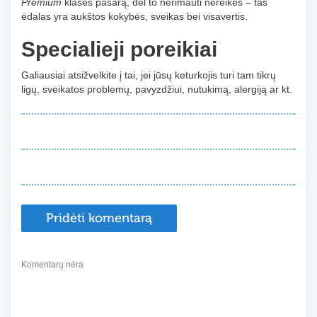
Premium
klasės pašarą, dėl to nerimauti nereikės – tas
ėdalas yra aukštos kokybės, sveikas bei visavertis.
Specialieji poreikiai
Galiausiai atsižvelkite į tai, jei jūsų keturkojis turi tam tikrų
ligų, sveikatos problemų, pavyzdžiui, nutukimą, alergiją ar kt.
Pridėti komentarą
Komentarų nėra