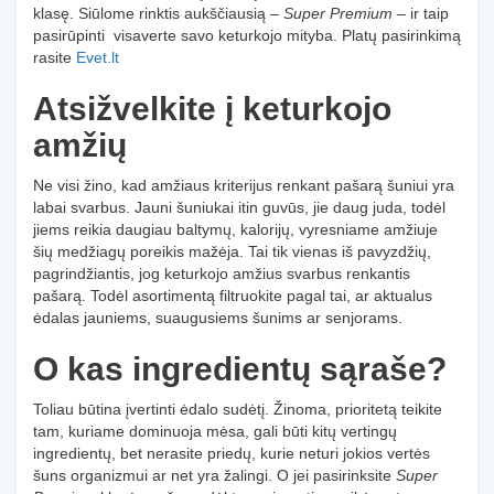
klasę. Siūlome rinktis aukščiausią –
Super Premium
– ir taip
pasirūpinti visaverte savo keturkojo mityba. Platų pasirinkimą
rasite
Evet.lt
Atsižvelkite į keturkojo
amžių
Ne visi žino, kad amžiaus kriterijus renkant pašarą šuniui yra
labai svarbus. Jauni šuniukai itin guvūs, jie daug juda, todėl
jiems reikia daugiau baltymų, kalorijų, vyresniame amžiuje
šių medžiagų poreikis mažėja. Tai tik vienas iš pavyzdžių,
pagrindžiantis, jog keturkojo amžius svarbus renkantis
pašarą. Todėl asortimentą filtruokite pagal tai, ar aktualus
ėdalas jauniems, suaugusiems šunims ar senjorams.
O kas ingredientų sąraše?
Toliau būtina įvertinti ėdalo sudėtį. Žinoma, prioritetą teikite
tam, kuriame dominuoja mėsa, gali būti kitų vertingų
ingredientų, bet nerasite priedų, kurie neturi jokios vertės
šuns organizmui ar net yra žalingi. O jei pasirinksite
Super