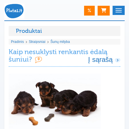
%
Toggle
Produktai
Pradinis
Straipsniai
Šunų mityba
Kaip nesuklysti renkantis ėdalą
šuniui?
Į sąrašą
0