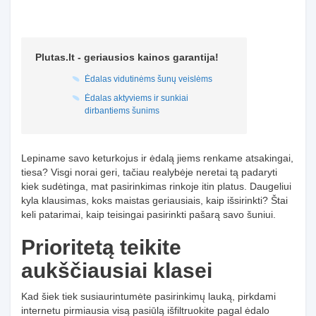
Plutas.lt - geriausios kainos garantija!
Ėdalas vidutinėms šunų veislėms
Ėdalas aktyviems ir sunkiai
dirbantiems šunims
Lepiname savo keturkojus ir ėdalą jiems renkame atsakingai,
tiesa? Visgi norai geri, tačiau realybėje neretai tą padaryti
kiek sudėtinga, mat pasirinkimas rinkoje itin platus. Daugeliui
kyla klausimas, koks maistas geriausiais, kaip išsirinkti? Štai
keli patarimai, kaip teisingai pasirinkti pašarą savo šuniui.
Prioritetą teikite
aukščiausiai klasei
Kad šiek tiek susiaurintumėte pasirinkimų lauką, pirkdami
internetu pirmiausia visą pasiūlą išfiltruokite pagal ėdalo