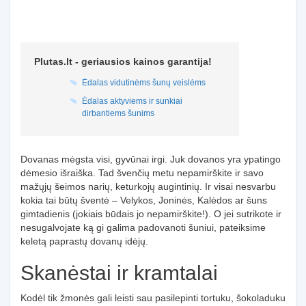
Plutas.lt - geriausios kainos garantija!
Ėdalas vidutinėms šunų veislėms
Ėdalas aktyviems ir sunkiai
dirbantiems šunims
Dovanas mėgsta visi, gyvūnai irgi. Juk dovanos yra ypatingo
dėmesio išraiška. Tad švenčių metu nepamirškite ir savo
mažųjų šeimos narių, keturkojų augintinių. Ir visai nesvarbu
kokia tai būtų šventė – Velykos, Joninės, Kalėdos ar šuns
gimtadienis (jokiais būdais jo nepamirškite!). O jei sutrikote ir
nesugalvojate ką gi galima padovanoti šuniui, pateiksime
keletą paprastų dovanų idėjų.
Skanėstai ir kramtalai
Kodėl tik žmonės gali leisti sau pasilepinti tortuku, šokoladuku