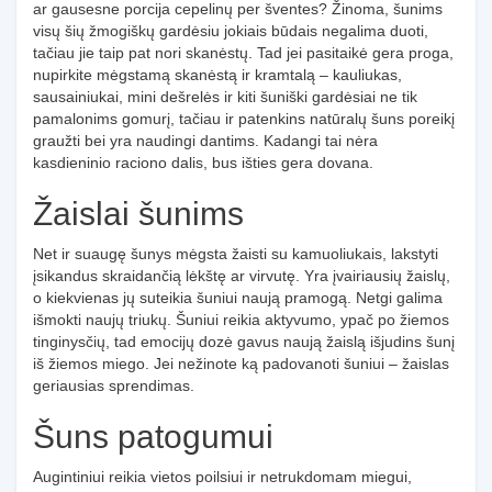
ar gausesne porcija cepelinų per šventes? Žinoma, šunims
visų šių žmogiškų gardėsiu jokiais būdais negalima duoti,
tačiau jie taip pat nori skanėstų. Tad jei pasitaikė gera proga,
nupirkite mėgstamą skanėstą ir kramtalą – kauliukas,
sausainiukai, mini dešrelės ir kiti šuniški gardėsiai ne tik
pamalonims gomurį, tačiau ir patenkins natūralų šuns poreikį
graužti bei yra naudingi dantims. Kadangi tai nėra
kasdieninio raciono dalis, bus išties gera dovana.
Žaislai šunims
Net ir suaugę šunys mėgsta žaisti su kamuoliukais, lakstyti
įsikandus skraidančią lėkštę ar virvutę. Yra įvairiausių žaislų,
o kiekvienas jų suteikia šuniui naują pramogą. Netgi galima
išmokti naujų triukų. Šuniui reikia aktyvumo, ypač po žiemos
tinginysčių, tad emocijų dozė gavus naują žaislą išjudins šunį
iš žiemos miego. Jei nežinote ką padovanoti šuniui – žaislas
geriausias sprendimas.
Šuns patogumui
Augintiniui reikia vietos poilsiui ir netrukdomam miegui,