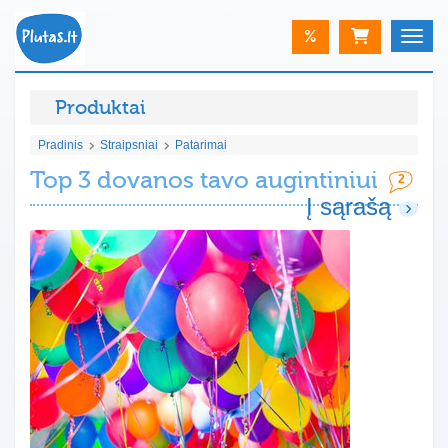
%
Toggle
Produktai
Pradinis
Straipsniai
Patarimai
Top 3 dovanos tavo augintiniui
2
Į sąrašą