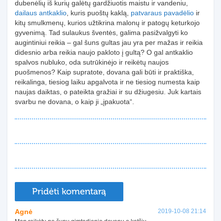
dubenėlių iš kurių galėtų gardžiuotis maistu ir vandeniu,
dailaus antkaklio
, kuris puoštų kaklą,
patvaraus pavadėlio
ir
kitų smulkmenų, kurios užtikrina malonų ir patogų keturkojo
gyvenimą. Tad sulaukus šventės, galima pasižvalgyti ko
augintiniui reikia – gal šuns gultas jau yra per mažas ir reikia
didesnio arba reikia naujo pakloto į gultą? O gal antkaklio
spalvos nubluko, oda sutrūkinėjo ir reikėtų naujos
puošmenos? Kaip supratote, dovana gali būti ir praktiška,
reikalinga, tiesiog laiku apgalvota ir ne tiesiog numesta kaip
naujas daiktas, o pateikta gražiai ir su džiugesiu. Juk kartais
svarbu ne dovana, o kaip ji „įpakuota“.
Pridėti komentarą
Agnė
2019-10-08 21:14