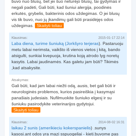
buvo nuo blusų, bet jei šuo neturėjo blusų, tai gydymas ir
negali padėti, Gali būti, kad šuniui alergija, poodinės
erkutės, grybelis, bakterinis odos uždegimas. O jei blusų
vis tik buvo, nuo jų įkandimų gali būti prasidėjęs odos
uždegimas.
Skaityti toliau
Klausimas:
2015-01-17 22:14
Laba diena, turime šuniuką (
Jorkšyro terjeras
). Pastaruoju
metu labai nerimsta, vaikšto iš vienos vietos į kitą, bando
atsigulti, sunkiai kvepuoja, krutina koją atrodo lyg noretų
kasytis. Labai jaudinamės. Kas galetu jam būti? Tikimės
,kad atsakysite.
Atsakymas:
Gali būti, kad jam labai niežti odą, ausis, bet gali būti ir
neurologinės problemos, kurios pasireiškia į kasymąsi
panašiais judesiais. Nufilmuokite šuniuko elgesį ir su
šuniuku pasirodykite veterinarijos gydytojui.
Skaityti toliau
Klausimas:
2014-08-02 16:31
laikau 2 sunis (
amerikieciu kokerspanielis
) .sunys
kasosi.ant odos yra mazi sspuogeliai - kieti.buvome pas