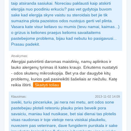
taip atsiranda sasiukai. Noreciau paklausti kaip atskirti
elergija nuo poodiniu erkuciu? pas vet gydytoja buvom
sake kad elergija skyre vaistu su steroidais bet jie tik
sumazina plota pazeistos odos nustojus gerti vel plinta.
Vasara kate visur keliavo su mumis (tevu namai, kaimas...)
o grizus is keliones praejus kelioms savaitaitems
pastebejome problema, bijau kad nebutu ko pasigavusi...
Prasau padekit.
Atsakymas:
Alergijai patvirtinti daromas maistinių, namų aplinkos ir
lauko alergenų tyrimas iš katės kraujo. Erkutėms nustatyti
- odos skutenų mikroskopija. Bet yra dar daugybė kitų
problemų, kurios gali pasireikšti šašeliais ar niežuliu. Katę
reikia ištirti.
Skaityti toliau
Klausimas:
2013-11-02 14:09
sveiki, turiu pinceriuke, jai nera nei metu, ant odos sone
pastebejau ploteli retesniu plauku pries beveik pora
savaiciu, maniau kad nusikase, bet siai dienai tas plotelis
visas raudonas ir toje vietoje nera visiskai plaukeliu,
nuvezem pas veterinare, dave fungiderm purskala ir sake