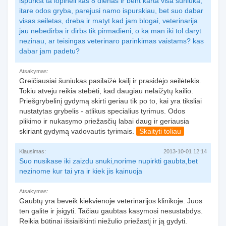
ispurkst ta lopineli kas 8 dienas ir bent karta visa suniuka,
itare odos gryba, parejusi namo ispurskiau, bet suo dabar
visas seiletas, dreba ir matyt kad jam blogai, veterinarija
jau nebedirba ir dirbs tik pirmadieni, o ka man iki tol daryt
nezinau, ar teisingas veterinaro parinkimas vaistams? kas
dabar jam padetu?
Atsakymas:
Greičiausiai šuniukas pasilaižė kailį ir prasidėjo seilėtekis.
Tokiu atveju reikia stebėti, kad daugiau nelaižytų kailio.
Priešgrybelinį gydymą skirti geriau tik po to, kai yra tiksliai
nustatytas grybelis - atlikus specialius tyrimus. Odos
plikimo ir nukasymo priežasčių labai daug ir geriausia
skiriant gydymą vadovautis tyrimais.
Skaityti toliau
Klausimas:
2013-10-01 12:14
Suo nusikase iki zaizdu snuki,norime nupirkti gaubta,bet
nezinome kur tai yra ir kiek jis kainuoja
Atsakymas:
Gaubtų yra beveik kiekvienoje veterinarijos klinikoje. Juos
ten galite ir įsigyti. Tačiau gaubtas kasymosi nesustabdys.
Reikia būtinai išsiaiškinti niežulio priežastį ir ją gydyti.