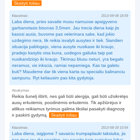
Skaityti toliau
Klausimas:
2013-09-08 18:59
Laba diena, pries savaite musu namuose apsigyveno
garbanotasis bisonas 3,5men. Jau trecia diena kaip jis
kasosi ausis, buvome pas veterinara sake, kad jokio
uzdegimo nera, tik reikia isvalyti ausytes ir tiek. Siandien
situacija pablogejo, viena ausyte nusikase iki kraujo,
pradejo kasytis visa kuna, uodegos galiuka taip pat
nusikandziojo iki kraujo. Tikrinau blusu neturi, yra begalo
neramus, vis inkscia, ramiai nepamiega. Kas tai galetu
buti? Maudeme dar tik viena karta su specialiu balinanciu
sampunu. Ryt keliausim pas kita gydytoja.
Atsakymas:
Reikia šunelį ištirti, nes gali būti alergija, gali būti užsikrėtęs
ausų erkutėmis, poodinėmis erkutėmis. Tik apžiūrėjus ir
atlikus reikiamus tyrimus galima tiksliai pasakyti diagnozę
ir paskirti gydymą.
Skaityti toliau
Klausimas:
2013-08-29 10:54
Laba diena, isigijome 7 savaiciu trumpaplauki taksiuka, jis
pas mus jau dvi savaites, jau savaite kaip suniukas labai