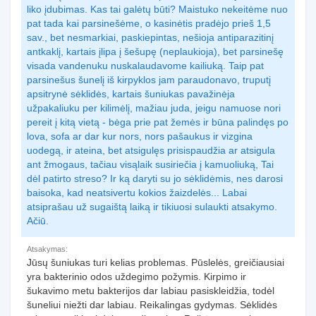
liko įdubimas. Kas tai galėtų būti? Maistuko nekeitėme nuo
pat tada kai parsinešėme, o kasinėtis pradėjo prieš 1,5
sav., bet nesmarkiai, paskiepintas, nešioja antiparazitinį
antkaklį, kartais įlipa į šešupę (neplaukioja), bet parsinešę
visada vandenuku nuskalaudavome kailiuką. Taip pat
parsinešus šunelį iš kirpyklos jam paraudonavo, truputį
apsitrynė sėklidės, kartais šuniukas pavažinėja
užpakaliuku per kilimėlį, mažiau juda, jeigu namuose nori
pereit į kitą vietą - bėga prie pat žemės ir būna palindęs po
lova, sofa ar dar kur nors, nors pašaukus ir vizgina
uodegą, ir ateina, bet atsigulęs prisispaudžia ar atsigula
ant žmogaus, tačiau visąlaik susiriečia į kamuoliuką, Tai
dėl patirto streso? Ir ką daryti su jo sėklidėmis, nes darosi
baisoka, kad neatsivertu kokios žaizdelės... Labai
atsiprašau už sugaištą laiką ir tikiuosi sulaukti atsakymo.
Ačiū.
Atsakymas:
Jūsų šuniukas turi kelias problemas. Pūslelės, greičiausiai
yra bakterinio odos uždegimo požymis. Kirpimo ir
šukavimo metu bakterijos dar labiau pasiskleidžia, todėl
šuneliui niežti dar labiau. Reikalingas gydymas. Sėklidės