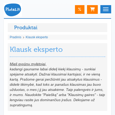
%
Toggle
Produktai
Pradinis
Klausk eksperto
Klausk eksperto
Mieli gyvūnų mylėtojai,
kadangi gauname labai didelį kiekį klausimų - sunkiai
spėjame atsakyti. Dažnai klausimai kartojasi, ir ne vieną
kartą. Prašome gerai peržiūrėti jau atsakytus klausimus -
didelė tikimybė, kad toks ar panašus klausimas jau buvo
užduotas, o mes į jį jau atsakėme. Taip palengvės ir jums,
ir mums. Naudokite "Paiešką" arba "Klausimų gaires" - taip
lengviau rasite jus dominančius įrašus. Dėkojame už
supratingumą.