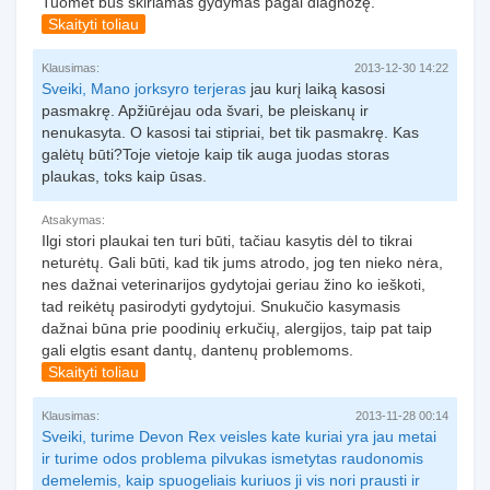
Tuomet bus skiriamas gydymas pagal diagnozę.
Skaityti toliau
Klausimas:
2013-12-30 14:22
Sveiki, Mano
jorksyro terjeras
jau kurį laiką kasosi
pasmakrę. Apžiūrėjau oda švari, be pleiskanų ir
nenukasyta. O kasosi tai stipriai, bet tik pasmakrę. Kas
galėtų būti?Toje vietoje kaip tik auga juodas storas
plaukas, toks kaip ūsas.
Atsakymas:
Ilgi stori plaukai ten turi būti, tačiau kasytis dėl to tikrai
neturėtų. Gali būti, kad tik jums atrodo, jog ten nieko nėra,
nes dažnai veterinarijos gydytojai geriau žino ko ieškoti,
tad reikėtų pasirodyti gydytojui. Snukučio kasymasis
dažnai būna prie poodinių erkučių, alergijos, taip pat taip
gali elgtis esant dantų, dantenų problemoms.
Skaityti toliau
Klausimas:
2013-11-28 00:14
Sveiki, turime Devon Rex veisles kate kuriai yra jau metai
ir turime odos problema pilvukas ismetytas raudonomis
demelemis, kaip spuogeliais kuriuos ji vis nori prausti ir