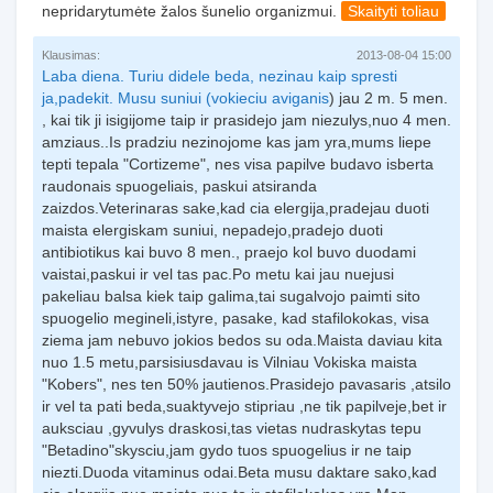
nepridarytumėte žalos šunelio organizmui.
Skaityti toliau
Klausimas:
2013-08-04 15:00
Laba diena. Turiu didele beda, nezinau kaip spresti
ja,padekit. Musu suniui (
vokieciu aviganis
) jau 2 m. 5 men.
, kai tik ji isigijome taip ir prasidejo jam niezulys,nuo 4 men.
amziaus..Is pradziu nezinojome kas jam yra,mums liepe
tepti tepala "Cortizeme", nes visa papilve budavo isberta
raudonais spuogeliais, paskui atsiranda
zaizdos.Veterinaras sake,kad cia elergija,pradejau duoti
maista elergiskam suniui, nepadejo,pradejo duoti
antibiotikus kai buvo 8 men., praejo kol buvo duodami
vaistai,paskui ir vel tas pac.Po metu kai jau nuejusi
pakeliau balsa kiek taip galima,tai sugalvojo paimti sito
spuogelio megineli,istyre, pasake, kad stafilokokas, visa
ziema jam nebuvo jokios bedos su oda.Maista daviau kita
nuo 1.5 metu,parsisiusdavau is Vilniau Vokiska maista
"Kobers", nes ten 50% jautienos.Prasidejo pavasaris ,atsilo
ir vel ta pati beda,suaktyvejo stipriau ,ne tik papilveje,bet ir
auksciau ,gyvulys draskosi,tas vietas nudraskytas tepu
"Betadino"skysciu,jam gydo tuos spuogelius ir ne taip
niezti.Duoda vitaminus odai.Beta musu daktare sako,kad