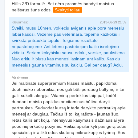
Hill's Z/D formulė. Bet nėra prasmės bandyti maistus
neištyrus šuns odos.
Skaityti toliau
Klausimas:
2013-06-29 21:39
Sveiki, musu 10men. vokieciu aviganis apie pora menesiu
labai kasosi. Vezeme pas veterinara, tepeme kazkokiu i
svirksta pritrauktu tepalu. Teigiamo rezultato
nepastebejome. Ant letenu pastebejom kailio isretejimo
zidiniu. Seriam kokybisku sausu edalu, varske, paukstiena.
Nuo erkiu ir blusu kas menesi lasinam ant kailio. Kas du
menesius gauna vitaminus su kalciu. Gal per daug? Aciu.
Atsakymas:
Jei maitinate superpremium klasės maistu, papildomai
duoti nieko nebereikia, nes gali būti perdaug baltymų ir tai
gali sukelti alergiją. Vitaminų perteklius taip pat, todėl
duodant maisto papildus ar vitaminus būtina daryti
pertraukas. Suduodat kursą ir tada darykite pertrauką apie
mėnesį ar daugiau. Tačiau iš to, ką rašote - jaunas šuo,
retas kailis ant kojų, intensyvus kasymasis dažniausiai yra
poodinių erkučių požymis. Reikia apsilankyti pas gerą odos
specialistą ir atlikti odos skutenų mikroskopijos tyrimą. Bus