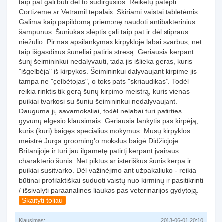
taip pat gali būti dėl to sudirgusios. Reikėtų patepti
Cortizeme ar Vetramil tepalais. Skiriami vaistai tabletėmis.
Galima kaip papildomą priemonę naudoti antibakterinius
šampūnus. Šuniukas slėptis gali taip pat ir dėl stipraus
niežulio. Pirmas apsilankymas kirpykloje labai svarbus, net
taip išgasdinus šuneliai patiria stresą. Geriausia kerpant
šunį šeimininkui nedalyvauti, tada jis išlieka geras, kuris
"išgelbėja" iš kirpykos. Šeimininkui dalyvaujant kirpime jis
tampa ne "gelbėtojas", o toks pats "skriaudikas". Todėl
reikia rinktis tik gerą šunų kirpimo meistrą, kuris vienas
puikiai tvarkosi su šuniu šeimininkui nedalyvaujant.
Dauguma jų savamoksliai, todėl nelabai turi patirties
gyvūnų elgesio klausimais. Geriausia lankytis pas kirpėją,
kuris (kuri) baigęs specialius mokymus. Mūsų kirpyklos
meistrė Jurga grooming'o mokslus baigė Didžiojoje
Britanijoje ir turi jau ilgametę patirtį kerpant įvairaus
charakterio šunis. Net piktus ar isteriškus šunis kerpa ir
puikiai susitvarko. Dėl važinėjimo ant užpakaliuko - reikia
būtinai profilaktiškai suduoti vaistų nuo kirminų ir pasitikrinti
/ išsivalyti paraanalines liaukas pas veterinarijos gydytoją.
Skaityti toliau
Klausimas:
2013-06-01 20:10