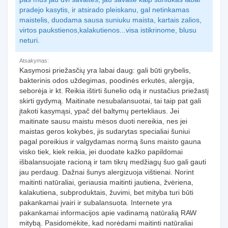
pradejo kasytis, ir atsirado pleiskanu, gal netinkamas
maistelis, duodama sausa suniuku maista, kartais zalios,
virtos paukstienos,kalakutienos...visa istikrinome, blusu
neturi.
Atsakymas:
Kasymosi priežasčių yra labai daug: gali būti grybelis,
bakterinis odos uždegimas, poodinės erkutės, alergija,
seborėja ir kt. Reikia ištirti šunelio odą ir nustačius priežastį
skirti gydymą. Maitinate nesubalansuotai, tai taip pat gali
įtakoti kasymąsi, ypač dėl baltymų pertekliaus. Jei
maitinate sausu maistu mėsos duoti nereikia, nes jei
maistas geros kokybės, jis sudarytas specialiai šuniui
pagal poreikius ir valgydamas normą šuns maisto gauna
visko tiek, kiek reikia, jei duodate kažko papildomai
išbalansuojate racioną ir tam tikrų medžiagų šuo gali gauti
jau perdaug. Dažnai šunys alergizuoja vištienai. Norint
maitinti natūraliai, geriausia maitinti jautiena, žvėriena,
kalakutiena, subproduktais, žuvimi, bet mityba turi būti
pakankamai įvairi ir subalansuota. Internete yra
pakankamai informacijos apie vadinamą natūralią RAW
mitybą. Pasidomėkite, kad norėdami maitinti natūraliai