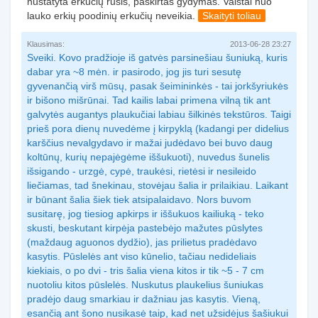
nustatyta erkučių rūšis, paskirtas gydymas. Vaistai nuo
lauko erkių poodinių erkučių neveikia.
Skaityti toliau
Klausimas:
2013-06-28 23:27
Sveiki. Kovo pradžioje iš gatvės parsinešiau šuniuką, kuris
dabar yra ~8 mėn. ir pasirodo, jog jis turi sesutę
gyvenančią virš mūsų, pasak šeimininkės - tai jorkšyriukės
ir bišono mišrūnai. Tad kailis labai primena vilną tik ant
galvytės augantys plaukučiai labiau šilkinės tekstūros. Taigi
prieš pora dienų nuvedėme į kirpyklą (kadangi per didelius
karščius nevalgydavo ir mažai judėdavo bei buvo daug
koltūnų, kurių nepajėgėme iššukuoti), nuvedus šunelis
išsigando - urzgė, cypė, traukėsi, rietėsi ir nesileido
liečiamas, tad šnekinau, stovėjau šalia ir prilaikiau. Laikant
ir būnant šalia šiek tiek atsipalaidavo. Nors buvom
susitarę, jog tiesiog apkirps ir iššukuos kailiuką - teko
skusti, beskutant kirpėja pastebėjo mažutes pūslytes
(maždaug aguonos dydžio), jas prilietus pradėdavo
kasytis. Pūslelės ant viso kūnelio, tačiau nedideliais
kiekiais, o po dvi - tris šalia viena kitos ir tik ~5 - 7 cm
nuotoliu kitos pūslelės. Nuskutus plaukelius šuniukas
pradėjo daug smarkiau ir dažniau jas kasytis. Vieną,
esančią ant šono nusikasė taip, kad net užsidėjus šašiukui