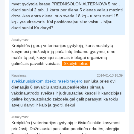
mvet gydytoja israse PREDNISOLON ALTERNOVA 5 mg .
duoti suniui 2 tab. 1 karta per diena 5 dienas.veliau mazinti
doze -kas antra diena. suo sveria 18 kg - turetu sverti 15
kg - yra virssvoris. Kai pasidomejau siuo vaistu - bijau
duoti suniui.Ka daryti?
Atsakymas:
Kreipkitės į gerą veterinarijos gydytoją, kuris nustatytų
kasymosi priežastį ir ją pašalintų tinkamu gydymu, o ne
malšintų patį kasymąsi stipriais ir blogai organizmą
galinčiais paveikti vaistais.
Skaityti toliau
Klausimas:
2014-01-13 18:39
sveiki,nusipirkom
dzeko raselo terjero
suniuka pries dvi
dienas,jis 8 savaiciu amziaus,paskiepitas pirmaja
vakcina,atrodo sveikas ir judrus,taciau kasosi ir kandziojasi
galine kojyte.atsirado zaizdele.gal galit parasysti ka tokiu
atveju daryti ir kaip ja gyditi. dekui
Atsakymas:
Kreipkitės į veterinarijos gydytoją ir išsiaiškinkite kasymosi
priežastį. Dažniausiai pasitaiko poodinės erkutės, alergija.