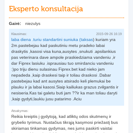
Eksperto konsultacija
Gairė:
niezulys
Klausimas:
2015-09-26 16:19
laba diena .turiu standartini suniuka (
taksas
) kuriam yra
2m.pastebejau kad paskutiniu metu pradeko labai
draskytis ,kasosi visa kuna,ausytes ,snukuti .apsilankius
pas veterinara dave ampole praskiedziama vandeniu ,ir
dar Fiprex lasiuku .isprausiau tuo smirdanciu vandeniu
:)po triju dienu sulasinau Fiprex.bet kad nieko jam
nepadeda ,kaip draskesi taip ir toliau draskosi .Dabar
pastebejau kad ant ausytes atsirado keli plemukai be
plauku ir ja labai kasosi.Siaip kailiukas grazus zvilgantis ir
nesiseria.Kas tai galetu buti jam ??ir ka man toliau daryti
,kaip gydyti,laukiu jusu patarimo .Aciu
Atsakymas:
Reikia kreiptis į gydytoją, kad atliktų odos skutmenų ir
grybelio tyrimus. Nustačius tikrąją kasymosi priežastį bus
skiriamas tinkamas gydymas, nes jums paskirti vaistai