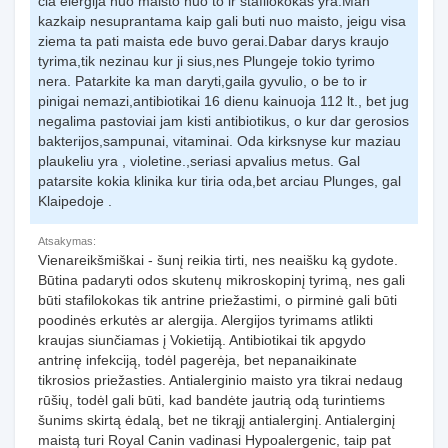
cia elergija nuo maisto nuo to ir stafilokokas yra.Man
kazkaip nesuprantama kaip gali buti nuo maisto, jeigu visa
ziema ta pati maista ede buvo gerai.Dabar darys kraujo
tyrima,tik nezinau kur ji sius,nes Plungeje tokio tyrimo
nera. Patarkite ka man daryti,gaila gyvulio, o be to ir
pinigai nemazi,antibiotikai 16 dienu kainuoja 112 lt., bet jug
negalima pastoviai jam kisti antibiotikus, o kur dar gerosios
bakterijos,sampunai, vitaminai. Oda kirksnyse kur maziau
plaukeliu yra , violetine.,seriasi apvalius metus. Gal
patarsite kokia klinika kur tiria oda,bet arciau Plunges, gal
Klaipedoje .
Atsakymas:
Vienareikšmiškai - šunį reikia tirti, nes neaišku ką gydote.
Būtina padaryti odos skutenų mikroskopinį tyrimą, nes gali
būti stafilokokas tik antrine priežastimi, o pirminė gali būti
poodinės erkutės ar alergija. Alergijos tyrimams atlikti
kraujas siunčiamas į Vokietiją. Antibiotikai tik apgydo
antrinę infekciją, todėl pagerėja, bet nepanaikinate
tikrosios priežasties. Antialerginio maisto yra tikrai nedaug
rūšių, todėl gali būti, kad bandėte jautrią odą turintiems
šunims skirtą ėdalą, bet ne tikrąjį antialerginį. Antialerginį
maistą turi Royal Canin vadinasi Hypoalergenic, taip pat