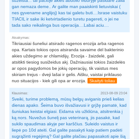
suzeista... tai pacioje akies abuolio viduryje pasidare zalia
gan nemaza deme.. Ar galite man paaiskinti lietuviskai (
nes gyvename anglijoj) kas tai galetu buti....Israse vaistuku
TIACIL ir sake iki ketvirtadienio turetu pagereti, o jei ne
tada sako reikalinga bus operacija....Labai aciu....
Atsakymas:
Tikriausiai šuneliui atsirado ragenos erozija arba ragenos
opa. Kartais tokios opos atsiranda savaime dėl bakterinio
akies uždegimo ar chlamidijų. Erozija - žaizdelė, gali
atsitikti tiesiog susižeidus akį. Dažniausiai tokios žaizdelės
ar opos pagydomos be jokių operacijų, tik vaistus mes
skiriam trejus - dveji lašai ir gelis. Aišku, vaistai priklauso
nuo situacijos - kiek gili opa ar erozija.
Skaityti toliau
Klausimas:
2013-08-09 23:04
Sveiki, turime problemą, mūsų belgų aviganis prieš kelias
dienas apako. Šeima buvo išvažiavusi ir grįžę pamatė, kad
šuniukas keistai elgiasi. Eidama vis užkliūna, atsitrenkia į
ką nors. Nuvežus šunelį pas veterinarą, jis pasakė, kad
sukilo spaudimas akyje per karščius. Suleido vaistus ir
liepė po 10d ateiti. Gal galite pasakyti kaip patiem padėti
sugrąžinti regėjimą? Gal galite plačiau papasakoti apie šią