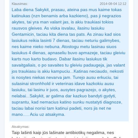
Klausimas:
2014-08-04 12:12
Laba diena Sakykit, prasau, ateina pas mus kaime tokas
katinukas (nzn benamis arba kazkieno), pas ji negrazios
akytes, tai yra man valant jas, is akiu traukiasi tokios
rausvos gleives. As viska isvalau, ilasinu lasiuku
Gentamicin, taciau kita diena tas pats. As zinau kad sios
lasiukus reikia lasinti 7 dienas, taciau neturiu galimybes,
nes kaime nieko nebuna. Atostogu metu lasinau siuos
lasiukus 4 dienas, apnaseliu buvo apmazeje, taciau gleiviu
karts nuo karto budavo. Dabar ilasinu lasiukus tik
savaitgaliais, o po savaites tu gleiviu padaugeja, jas valant
jos traukiasu is akiu kampuciu...Katinas neciaudo, nekosti
is nosytes niekas nevarva jam. Turejo ausu erkuciu, tai
sulasinai stronhhold ir veterinas idave kazkokiu ausu
lasiuku, tai lasinu ir juos, ausytes pagrazejo, o akytes,
nelabai...Sakykit, ar galima dar kazkuo bandyti gydyti,
suprantu, kad nemacius katino sunku nustatyti diagnoze,
taciau labai norisi tam katinui padeti, nors jis net ne
mano..... Aciu uz atsakyma.
Atsakymas:
Taip lašinti kaip jūs lašinate antibiotikų negalima, nes