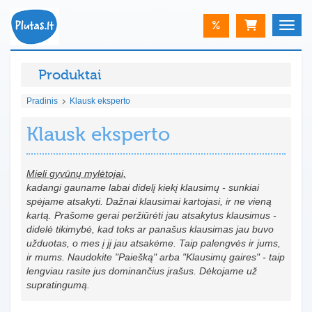
%
Toggle
Produktai
Pradinis
Klausk eksperto
Klausk eksperto
Mieli gyvūnų mylėtojai,
kadangi gauname labai didelį kiekį klausimų - sunkiai
spėjame atsakyti. Dažnai klausimai kartojasi, ir ne vieną
kartą. Prašome gerai peržiūrėti jau atsakytus klausimus -
didelė tikimybė, kad toks ar panašus klausimas jau buvo
užduotas, o mes į jį jau atsakėme. Taip palengvės ir jums,
ir mums. Naudokite "Paiešką" arba "Klausimų gaires" - taip
lengviau rasite jus dominančius įrašus. Dėkojame už
supratingumą.