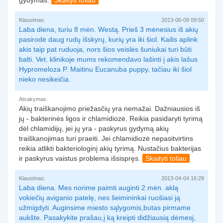
gydymas.
Skaityti toliau
Klausimas:
2013-06-09 09:50
Laba diena, turiu 8 mėn. Westą. Prieš 3 mėnesius iš akių
pasirodė daug rudų išskyrų, kurių yra iki šiol. Kailis aplink
akis taip pat ruduoja, nors šios veislės šuniukai turi būti
balti. Vet. klinikoje mums rekomendavo lašinti į akis lašus
Hypromeloza P. Maitinu Eucanuba puppy, tačiau iki šiol
nieko nesikeičia.
Atsakymas:
Akių traiškanojimo priežasčių yra nemažai. Dažniausios iš
jų - bakterinės ligos ir chlamidiozė. Reikia pasidaryti tyrimą
dėl chlamidijų, jei jų yra - paskyrus gydymą akių
traiškanojimas turi praeiti. Jei chlamidiozė nepasitvirtins
reikia atlikti bakteriologinį akių tyrimą. Nustačius bakterijas
ir paskyrus vaistus problema išsispręs.
Skaityti toliau
Klausimas:
2013-04-04 16:29
Laba diena. Mes norime paimti auginti 2 mėn. aklą
vokiečių aviganio patelę, nes šeimininkai ruošiasi ją
užmigdyti. Auginsime miesto sąlygomis,butas pirmame
aukšte. Pasakykite prašau,į ką kreipti didžiausią dėmesį,