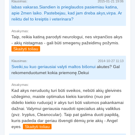
Klausimas:
2015-01-21 19:06
labas vakaras.Siandien is prieglaudos pasiemiau katina,
apie 2men laiko. Pastebejau, kad jam dreba akys,virpa. Ar
reiktu del to kreiptis i veterinara?
Atsakymas:
Taip, reikia katiną parodyti neurologui, nes virpančios akys
- akių nistagmas - gali būti smegenų pažeidimų požymis.
Skaityti toliau
Klausimas:
2014-10-27 11:13
Sveiki,su kuo geriausiai valyti
maltos bišonui
akutes? Gal
rekomenduotumet kokia priemonę.Dekui
Atsakymas:
Kad akys neruduotų turi būti sveikos, nebūti akių gleivinės
uždegimo, maiste optimalus kiekis karotino (nuo per
didelio kiekio ruduoja) ir akys turi būti valomos pakankamai
dažnai. Valymui geriausia naudoti specialius akių valiklius
(pvz. Iryplus, Cleanocular). Taip pat galima duoti papildą,
kuris padeda dar geriau išvengti dėmių prie akių - Angel
eyes.
Skaityti toliau