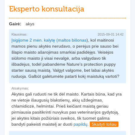
Eksperto konsultacija
Gairė:
akys
Klausimas:
2015-09-01 14:42
Įsigijome 2 mėn. kalytę (
maltos bišonas
), kol maitinosi
mamos pienu akytės nerudavo, o perėjus prie sauso bei
šlapio maisto ašarojimas smarkiai padidėjęs. Veisėjos
siūlomo maisto ji visai nevalgė, arba valgydavo tik
išbadėjus, todėl pabandėme Nature's protection puppy
starter sausą maistą. Valgyt valgome, bet labai akytės
ruduoja. Galbūt galėtumėte patarti kokį maistuką vartoti?
Atsakymas:
Akytės gali ruduoti ne tik dėl maisto. Kartais būna, kad yra
ne vietoje išaugusių blakstienų, akių uždegimas,
chlamidiozė, helmintai. Prieš keičiant maistą geriau
pirmiausia pasitikrinti nuvykus pas veterinarijos gydytoją,
jei akytės kitais požiūriais sveikos, tik tuomet galima
bandyti pakeisti maistelį ar duoti
papildų
.
Skaityti toliau