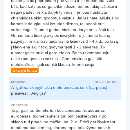
bakterijas tik pripratinate prie vaistų ir jie nepadeda. Gali
būti, kad katinas serga chlamidioze, tuomet akių lašiukai ir
negali padėti, reikia daryti tyrimus ir jei bus nustatyta
chlamidiozė skirti girdomus vaistus. Jei lašinate lašiukus tik
kartais ir daugiausiai keturias dienas, tai negali būti
veiksminga. Tuomet geriau nieko nedaryti nei lašinti taip.
Geriau tada tiesiog akytes išvalykite, o jei norite katiną
pagydyti, reikia rasti laiko lašinti lašiukus 3 - 4 x d., po lašą
į kiekvieną akį ir tokį gydymą tęsti 1 - 2 savaites. Tik
tuomet galite sulauti gero efekto. Be to rekomanduoju
rinktis saugesnius vaistus - Gentamicinas gali būti
ototoksiškas - gali sutrikti klausa, koordinacija.
Skaityti toliau
Klausimas:
2014-07-08 16:11
Ar galima skiepyti akla metu amziaus suni (
sarpejus
) ir
prasivezti i Anglija?
Atsakymas:
Taip, galima. Šunelis turi būti čipuotas, išduodamas
europasas, tuomet šunelis turi būti paskiepytas ir po
skiepo turi praeiti ne mažiau nei 21d. Prieš pat išvykstant
duodama nuo kirminų, daroma apie tai atžyma pase ir