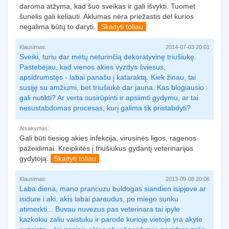
daroma atžyma, kad šuo sveikas ir gali išvykti. Tuomet
šunelis gali keliauti. Aklumas nėra priežastis dėl kurios
negalima būtų to daryti.
Skaityti toliau
Klausimas:
2014-07-03 20:01
Sveiki, turiu dar metų neturinčią dekoratyvinę triušiukę.
Pastebėjau, kad vienos akies vyzdys šviesus,
apsidrumstęs - labai panašu į kataraktą. Kiek žinau, tai
susiję su amžiumi, bet triušiukė dar jauna. Kas blogiausio
gali nutikti? Ar verta susirūpinti ir apsiimti gydymu, ar tai
nesustabdomas procesas, kurį galima tik pristabdyti?
Atsakymas:
Gali būti tiesiog akies infekcija, virusinės ligos, ragenos
pažeidimai. Kreipkitės į triušiukus gydantį veterinarijos
gydytoją.
Skaityti toliau
Klausimas:
2013-09-08 20:06
Laba diena, mano prancuzu buldogas siandien isipjove ar
isidure i aki. akis labai paraudus, po miego sunku
atimerkti... Buvau nuvezus pas veterinara tai ipyle
kazkokiu zaliu vaistuku ir parode kurioje vietoje yra akyte