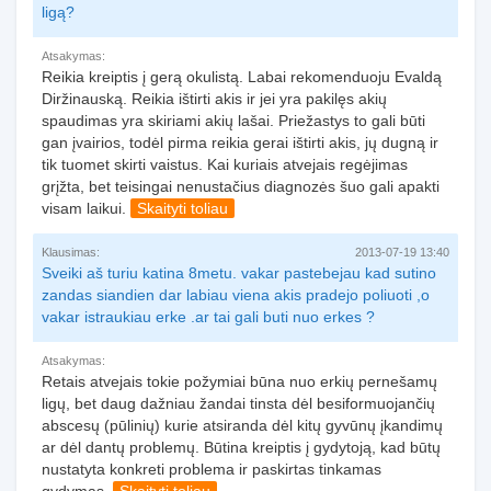
ligą?
Atsakymas:
Reikia kreiptis į gerą okulistą. Labai rekomenduoju Evaldą
Diržinauską. Reikia ištirti akis ir jei yra pakilęs akių
spaudimas yra skiriami akių lašai. Priežastys to gali būti
gan įvairios, todėl pirma reikia gerai ištirti akis, jų dugną ir
tik tuomet skirti vaistus. Kai kuriais atvejais regėjimas
grįžta, bet teisingai nenustačius diagnozės šuo gali apakti
visam laikui.
Skaityti toliau
Klausimas:
2013-07-19 13:40
Sveiki aš turiu katina 8metu. vakar pastebejau kad sutino
zandas siandien dar labiau viena akis pradejo poliuoti ,o
vakar istraukiau erke .ar tai gali buti nuo erkes ?
Atsakymas:
Retais atvejais tokie požymiai būna nuo erkių pernešamų
ligų, bet daug dažniau žandai tinsta dėl besiformuojančių
abscesų (pūlinių) kurie atsiranda dėl kitų gyvūnų įkandimų
ar dėl dantų problemų. Būtina kreiptis į gydytoją, kad būtų
nustatyta konkreti problema ir paskirtas tinkamas