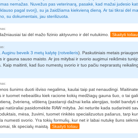
imas nemažas. Nuvežus pas veterinarą, pasakė, kad mažai judesio kate
iklauso pagal svorį), su ja žaidžiama kiekvieną dieną. Ar tai tikrai dėl 
no, su dokumentais, jau sterilizuota.
mas:
dažniausiai tai dėl mažo fizinio aktyvumo ir dėl nutukimo.
Skaityti toliau
as:
. Auginu beveik 3 metų kalytę (
rotveileris
). Paskutiniais metais priaugo
s ir gauna sauso maisto. Ar jos mitybai ir svorio augimui reikšmės turėj
. Kaip maitinti, kad šuo numestų svorio ir tuo pačiu neprarastų reikal
mas:
enos šunims duoti išviso negalima, kaulai taip pat nenaudingi. Maitinat
ir tuomet nebeaišku kiek racione kokių medžiagų gauna šuo, o tai gali ir
tieną, žvėrieną, vištieną (pastaroji dažnai kelia alergijas, todėl bandyti 
gai natūraliai pasidomėkite RAW mityba. Jei neturite kada sudarinėti savo
duktais, mėsa, žuvimi, tuomet rinkitės specializuotus pašarus, tarp kurių
 numesti svorio. Yra tokių formulių, kur net ir labai nutukę šuns sėkm
omai, tik specialų maistą.
Skaityti toliau