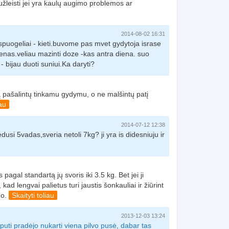
eužleisti jei yra kaulų augimo problemos ar
2014-08-02 16:31
spuogeliai - kieti.buvome pas mvet gydytoja israse
as.veliau mazinti doze -kas antra diena. suo
- bijau duoti suniui.Ka daryti?
 ją pašalintų tinkamu gydymu, o ne malšintų patį
iau
2014-07-12 12:38
edusi 5vadas,sveria netoli 7kg? ji yra is didesniuju ir
pagal standartą jų svoris iki 3.5 kg. Bet jei ji
 kad lengvai palietus turi jaustis šonkauliai ir žiūrint
uo.
Skaityti toliau
2013-12-03 13:24
puti pradėjo nukarti viena pilvo pusė, dabar tas