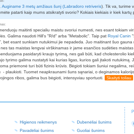
as:
i. Auginame 3 metų amžiaus šunį (
Labradoro retriveris
). Tik va, turime
mėte patarti kaip mums atsikratyti svorio? Kokiais kiekiais ir kiek kartų
mas:
enduoju maitinti specialiu maistu svoriui numesti, nes esant tokiam vi
s. Galima naudoti Hill's "R/d" arba "Metabolic". Taip pat
Royal Canin
"
t", bet esant sunkiam nutukimui jie nepadeda. Juo maitinant šuo gauna 
 nes tas maistas lengvai virškinamas ir jame esančios sudėties maistas
nduojama pasidaryti kraujo tyrimą, nes gali būti, kad cholesterolio kiekis 
ujo tyrimo galima nustatyti kai kurias ligas, kurios gali įtakoti nutukimą. 
oma priemonė turi būti fizinis krūvis. Bėgioti tokiam šuniui negalima, re
u - plaukioti. Tuomet neapkraunami šuns sąnariai, o deginamos kalorijos
jingos ribos, galima bus bėgioti, intensyviau sportuoti.
Skaityti toliau
P
Higienos reikmenys
Dubenėliai šunims
Pavadėliai šunims
Guoliai šunims