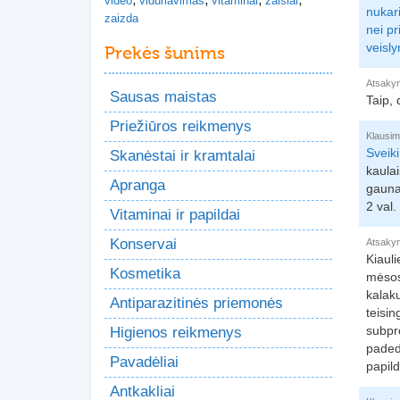
video
viduriavimas
vitaminai
zaislai
nukar
zaizda
nei pr
veisly
Prekės šunims
Atsaky
Sausas maistas
Taip, 
Priežiūros reikmenys
Klausim
Sveiki
Skanėstai ir kramtalai
kaulai
Apranga
gauna
2 val.
Vitaminai ir papildai
Konservai
Atsaky
Kiauli
Kosmetika
mėsos 
kalaku
Antiparazitinės priemonės
teisin
subpro
Higienos reikmenys
padeda
Pavadėliai
papild
Antkakliai