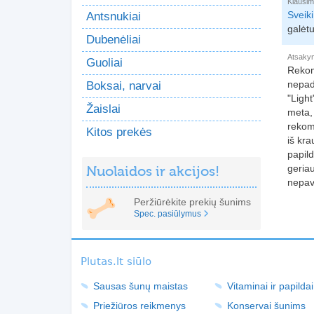
Klausim
Sveik
Antsnukiai
galėtu
Dubenėliai
Atsaky
Guoliai
Rekom
nepadė
Boksai, narvai
"Ligh
Žaislai
meta,
rekome
Kitos prekės
iš kra
papild
geria
Nuolaidos ir akcijos!
nepavo
Peržiūrėkite prekių šunims
Spec. pasiūlymus
Plutas.lt siūlo
Sausas šunų maistas
Vitaminai ir papildai
Priežiūros reikmenys
Konservai šunims