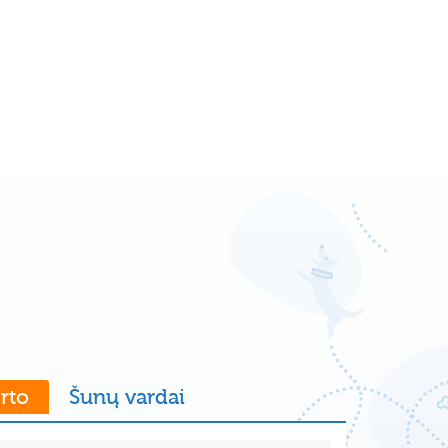
rto
Šunų vardai