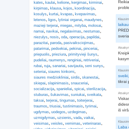
Reikia
kates
kaulai
kelione
kergimas
kirminai
probl
kirpimas
klausa
kojos
koordinacija
kosulys
kurtai
kvapas
kvepavimas
Klausim
letenos
ligos
lytiniai organai
maudynes
laikau
mazieji terjerai
miegas
mityba
molosai
PREDN
namai
navikai
negalavimas
nestumas
sveria
niezulys
nosis
oda
operacija
papildai
parazitai
paroda
pasivaiksciojimas
Atsaky
patarimai
pedsekiai
pekinai
pinceriai
Kreipk
priepuolis
prieziura
primityvieji šunys
kasymą
pudeliai
raumenys
renginiai
retriveriai
rubai
ruja
sanariai
savijauta
seni sunys
Klausim
seteriai
siaures kinkomi
sveiki
siaures medziokliniai
sirdis
skanestai
tikrai
skiepai
slapinimasis
snauceriai
socializacija
spanieliai
spicai
sterilizacija
Atsaky
stuburas
šukavimas
suniukai
sveikata
Viskas
taksai
terjerai
tingumas
toiterjerai
didesn
traumos
triusiai
tustinimasis
tyrimai
iš vir
ugdymas
uodegos
uzdegimas
uzmigdymas
uzsienis
vada
vaikai
Klausim
veisimas
veisles
vemimas
veterinaras
Laba d