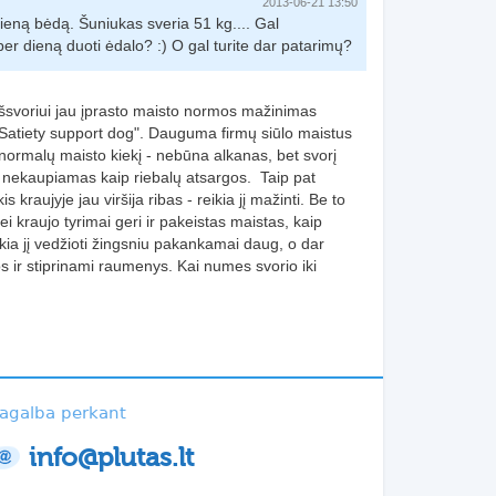
2013-06-21 13:50
 vieną bėdą. Šuniukas sveria 51 kg.... Gal
 per dieną duoti ėdalo? :) O gal turite dar patarimų?
ršsvoriui jau įprasto maisto normos mažinimas
Satiety support dog". Dauguma firmų siūlo maistus
normalų maisto kiekį - nebūna alkanas, bet svorį
 nekaupiamas kaip riebalų atsargos. Taip pat
kraujyje jau viršija ribas - reikia jį mažinti. Be to
Jei kraujo tyrimai geri ir pakeistas maistas, kaip
ikia jį vedžioti žingsniu pakankamai daug, o dar
 ir stiprinami raumenys. Kai numes svorio iki
agalba perkant
info@plutas.lt