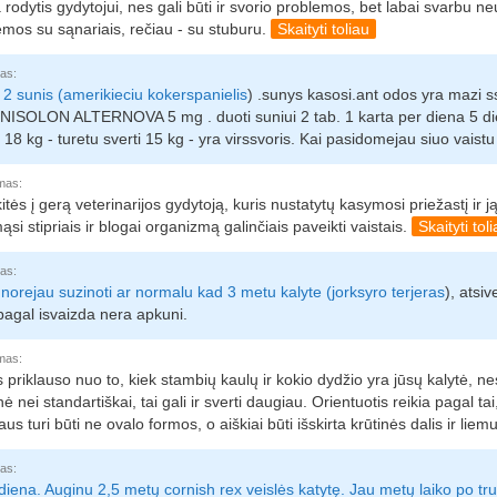
 rodytis gydytojui, nes gali būti ir svorio problemos, bet labai svarbu n
emos su sąnariais, rečiau - su stuburu.
Skaityti toliau
as:
 2 sunis (
amerikieciu kokerspanielis
) .sunys kasosi.ant odos yra mazi s
ISOLON ALTERNOVA 5 mg . duoti suniui 2 tab. 1 karta per diena 5 dien
 18 kg - turetu sverti 15 kg - yra virssvoris. Kai pasidomejau siuo vaistu 
mas:
itės į gerą veterinarijos gydytoją, kuris nustatytų kasymosi priežastį ir
si stipriais ir blogai organizmą galinčiais paveikti vaistais.
Skaityti tol
as:
,norejau suzinoti ar normalu kad 3 metu kalyte (
jorksyro terjeras
), atsiv
 pagal isvaizda nera apkuni.
mas:
 priklauso nuo to, kiek stambių kaulų ir kokio dydžio yra jūsų kalytė, nes 
ė nei standartiškai, tai gali ir sverti daugiau. Orientuotis reikia pagal tai,
šaus turi būti ne ovalo formos, o aiškiai būti išskirta krūtinės dalis ir liem
as:
iena. Auginu 2,5 metų cornish rex veislės katytę. Jau metų laiko po tru