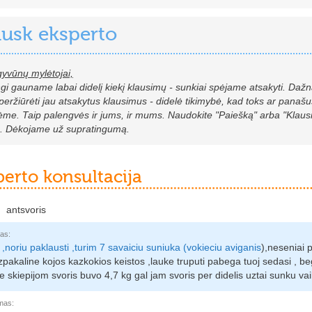
ausk eksperto
gyvūnų mylėtojai,
i gauname labai didelį kiekį klausimų - sunkiai spėjame atsakyti. Dažna
peržiūrėti jau atsakytus klausimus - didelė tikimybė, kad toks ar panašu
ėme. Taip palengvės ir jums, ir mums. Naudokite "Paiešką" arba "Klausi
s. Dėkojame už supratingumą.
perto konsultacija
antsvoris
as:
 ,noriu paklausti ,turim 7 savaiciu suniuka (
vokieciu aviganis
),neseniai 
zpakaline kojos kazkokios keistos ,lauke truputi pabega tuoj sedasi , b
e skiepijom svoris buvo 4,7 kg gal jam svoris per didelis uztai sunku vaik
mas: