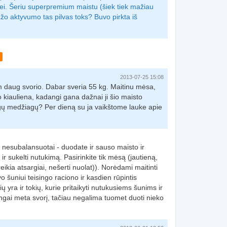
i. Šeriu superpremium maistu (šiek tiek mažiau
mažo aktyvumo tas pilvas toks? Buvo pirkta iš
2013-07-25 15:08
m daug svorio. Dabar sveria 55 kg. Maitinu mėsa,
o kiauliena, kadangi gana dažnai ji šio maisto
ingų medžiagų? Per dieną su ja vaikštome lauke apie
e nesubalansuotai - duodate ir sauso maisto ir
 sukelti nutukimą. Pasirinkite tik mėsą (jautieną,
reikia atsargiai, nešerti nuolat)). Norėdami maitinti
 šuniui teisingo raciono ir kasdien rūpintis
 yra ir tokių, kurie pritaikyti nutukusiems šunims ir
ingai meta svorį, tačiau negalima tuomet duoti nieko