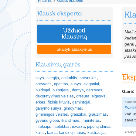
Pradinis
Klausk eksperto
Klausk eksperto
Kl
Užduoti
Mieli 
klausimą
kadang
gerai 
Skaityti atsakymus
atsak
įrašu
Klausimų gairės
Eks
akys
alergija
antkaklis
antsnukis
antsvoris
apetitas
ausys
aviganiai
buldogai
bulterjerai
dantys
darzoves
Gairė:
dekoratyvines veisles
dresura
elgesys
erkes
fizinis kruvis
gamintojai
Klausim
Sveiki
ganymo sunys
gimdymas
kad u
giminingos veisles
grauzikai
grauzimas
savait
gyvunu globa
ikandimas
imunitetas
infekcija
intelektas
isvarza
japonų chinai
Atsaky
kailis
kaina
kandziojimasis
kastracija