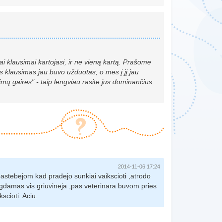
i klausimai kartojasi, ir ne vieną kartą. Prašome
s klausimas jau buvo užduotas, o mes į jį jau
mų gaires" - taip lengviau rasite jus dominančius
2014-11-06 17:24
pastebejom kad pradejo sunkiai vaikscioti ,atrodo
egdamas vis griuvineja ,pas veterinara buvom pries
scioti. Aciu.