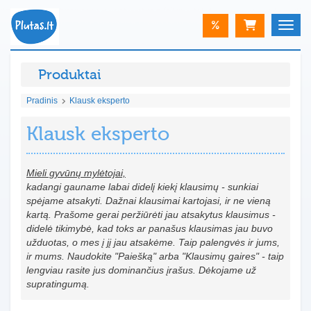
%
Toggle
Produktai
Pradinis
Klausk eksperto
Klausk eksperto
Mieli gyvūnų mylėtojai,
kadangi gauname labai didelį kiekį klausimų - sunkiai
spėjame atsakyti. Dažnai klausimai kartojasi, ir ne vieną
kartą. Prašome gerai peržiūrėti jau atsakytus klausimus -
didelė tikimybė, kad toks ar panašus klausimas jau buvo
užduotas, o mes į jį jau atsakėme. Taip palengvės ir jums,
ir mums. Naudokite "Paiešką" arba "Klausimų gaires" - taip
lengviau rasite jus dominančius įrašus. Dėkojame už
supratingumą.