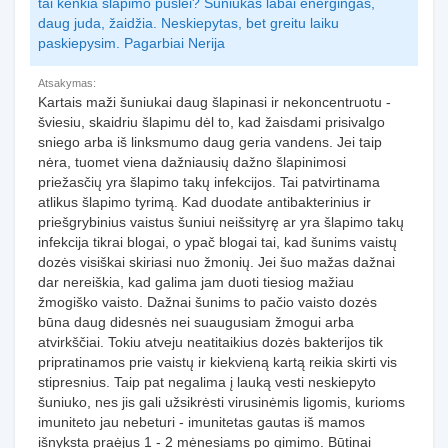
tai kenkia šlapimo pūslei? Šuniukas labai energingas,
daug juda, žaidžia. Neskiepytas, bet greitu laiku
paskiepysim. Pagarbiai Nerija
Atsakymas:
Kartais maži šuniukai daug šlapinasi ir nekoncentruotu -
šviesiu, skaidriu šlapimu dėl to, kad žaisdami prisivalgo
sniego arba iš linksmumo daug geria vandens. Jei taip
nėra, tuomet viena dažniausių dažno šlapinimosi
priežasčių yra šlapimo takų infekcijos. Tai patvirtinama
atlikus šlapimo tyrimą. Kad duodate antibakterinius ir
priešgrybinius vaistus šuniui neišsityrę ar yra šlapimo takų
infekcija tikrai blogai, o ypač blogai tai, kad šunims vaistų
dozės visiškai skiriasi nuo žmonių. Jei šuo mažas dažnai
dar nereiškia, kad galima jam duoti tiesiog mažiau
žmogiško vaisto. Dažnai šunims to pačio vaisto dozės
būna daug didesnės nei suaugusiam žmogui arba
atvirkščiai. Tokiu atveju neatitaikius dozės bakterijos tik
pripratinamos prie vaistų ir kiekvieną kartą reikia skirti vis
stipresnius. Taip pat negalima į lauką vesti neskiepyto
šuniuko, nes jis gali užsikrėsti virusinėmis ligomis, kurioms
imuniteto jau nebeturi - imunitetas gautas iš mamos
išnyksta praėjus 1 - 2 mėnesiams po gimimo. Būtinai