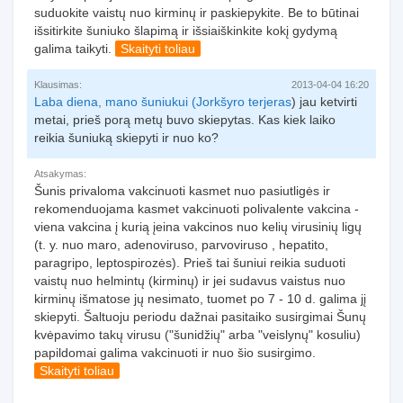
suduokite vaistų nuo kirminų ir paskiepykite. Be to būtinai
išsitirkite šuniuko šlapimą ir išsiaiškinkite kokį gydymą
galima taikyti.
Skaityti toliau
Klausimas:
2013-04-04 16:20
Laba diena, mano šuniukui (
Jorkšyro terjeras
) jau ketvirti
metai, prieš porą metų buvo skiepytas. Kas kiek laiko
reikia šuniuką skiepyti ir nuo ko?
Atsakymas:
Šunis privaloma vakcinuoti kasmet nuo pasiutligės ir
rekomenduojama kasmet vakcinuoti polivalente vakcina -
viena vakcina į kurią įeina vakcinos nuo kelių virusinių ligų
(t. y. nuo maro, adenoviruso, parvoviruso , hepatito,
paragripo, leptospirozės). Prieš tai šuniui reikia suduoti
vaistų nuo helmintų (kirminų) ir jei sudavus vaistus nuo
kirminų išmatose jų nesimato, tuomet po 7 - 10 d. galima jį
skiepyti. Šaltuoju periodu dažnai pasitaiko susirgimai Šunų
kvėpavimo takų virusu ("šunidžių" arba "veislynų" kosuliu)
papildomai galima vakcinuoti ir nuo šio susirgimo.
Skaityti toliau