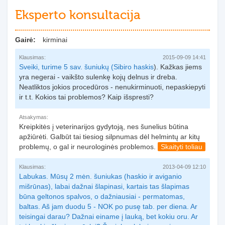
Eksperto konsultacija
Gairė:
kirminai
Klausimas:
2015-09-09 14:41
Sveiki, turime 5 sav. šuniukų (
Sibiro haskis
). Kažkas jiems
yra negerai - vaikšto sulenkę kojų delnus ir dreba.
Neatliktos jokios procedūros - nenukirminuoti, nepaskiepyti
ir t.t. Kokios tai problemos? Kaip išspresti?
Atsakymas:
Kreipkitės į veterinarijos gydytoją, nes šunelius būtina
apžiūrėti. Galbūt tai tiesiog silpnumas dėl helmintų ar kitų
problemų, o gal ir neurologinės problemos.
Skaityti toliau
Klausimas:
2013-04-09 12:10
Labukas. Mūsų 2 mėn. šuniukas (haskio ir aviganio
mišrūnas), labai dažnai šlapinasi, kartais tas šlapimas
būna geltonos spalvos, o dažniausiai - permatomas,
baltas. Aš jam duodu 5 - NOK po pusę tab. per diena. Ar
teisingai darau? Dažnai einame į lauką, bet kokiu oru. Ar