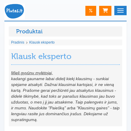
%
Toggle
Produktai
Pradinis
Klausk eksperto
Klausk eksperto
Mieli gyvūnų mylėtojai,
kadangi gauname labai didelį kiekį klausimų - sunkiai
spėjame atsakyti. Dažnai klausimai kartojasi, ir ne vieną
kartą. Prašome gerai peržiūrėti jau atsakytus klausimus -
didelė tikimybė, kad toks ar panašus klausimas jau buvo
užduotas, o mes į jį jau atsakėme. Taip palengvės ir jums,
ir mums. Naudokite "Paiešką" arba "Klausimų gaires" - taip
lengviau rasite jus dominančius įrašus. Dėkojame už
supratingumą.