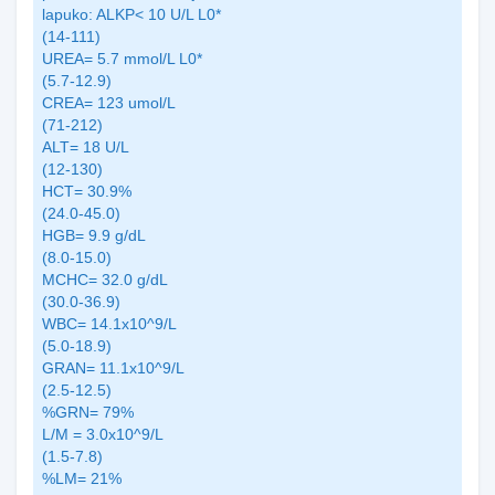
lapuko: ALKP< 10 U/L L0*
(14-111)
UREA= 5.7 mmol/L L0*
(5.7-12.9)
CREA= 123 umol/L
(71-212)
ALT= 18 U/L
(12-130)
HCT= 30.9%
(24.0-45.0)
HGB= 9.9 g/dL
(8.0-15.0)
MCHC= 32.0 g/dL
(30.0-36.9)
WBC= 14.1x10^9/L
(5.0-18.9)
GRAN= 11.1x10^9/L
(2.5-12.5)
%GRN= 79%
L/M = 3.0x10^9/L
(1.5-7.8)
%LM= 21%