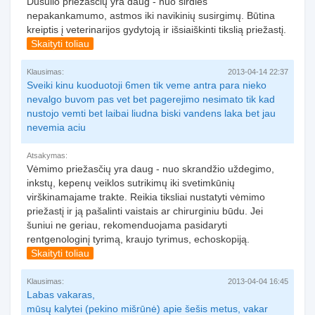
Dusulio priežasčių yra daug - nuo širdies
nepakankamumo, astmos iki navikinių susirgimų. Būtina
kreiptis į veterinarijos gydytoją ir išsiaiškinti tikslią priežastį.
Skaityti toliau
Klausimas:
2013-04-14 22:37
Sveiki kinu kuoduotoji 6men tik veme antra para nieko
nevalgo buvom pas vet bet pagerejimo nesimato tik kad
nustojo vemti bet laibai liudna biski vandens laka bet jau
nevemia aciu
Atsakymas:
Vėmimo priežasčių yra daug - nuo skrandžio uždegimo,
inkstų, kepenų veiklos sutrikimų iki svetimkūnių
virškinamajame trakte. Reikia tiksliai nustatyti vėmimo
priežastį ir ją pašalinti vaistais ar chirurginiu būdu. Jei
šuniui ne geriau, rekomenduojama pasidaryti
rentgenologinį tyrimą, kraujo tyrimus, echoskopiją.
Skaityti toliau
Klausimas:
2013-04-04 16:45
Labas vakaras,
mūsų kalytei (pekino mišrūnė) apie šešis metus, vakar