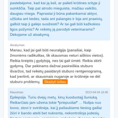
pastebėjome, kad kai ją keli, ar palieti krūtinės srityje ji
suinkščia. Taip pat atrodo mieguista, mažiau vaikšto,
daugiau miega. Paprastai ji būna pakankamai aktyvi,
užšoka ant kėdės, tada ant palangės ir loja ant praeivių,
galbūt taip ji galėjo susižeisti? Ar tai gali būti kažkokios
ligos požymis? Ar reikėtų ją parodyti veterinarams?
Dėkojame už atsakymą.
Atsakymas:
Manau, kad jai gali būti neuralgija (panašiai, kaip
žmonėms radikulitas, tik skausmas neturi aiškios vietos).
Reikia kreiptis į gydytoją, nes tai gali ūmėti. Reikia skirti
gydymą. Dar pekinams dažnai pasireiškia stuburo
išvaržos, tad reikėtų pasidaryti stuburo rentgenogramą,
kad įvertinti, ar skausmais nugaroje ar krūtinėje ne dėl
stuburo problemų.
Skaityti toliau
Klausimas:
2013-04-04 16:40
Epilepsija. Turiu dvejų metų, kinų kuoduotajį šuniuką.
Retkarčiais jam užeina tokie
*
priepuoliai
*
… Nulipa nuo
lovos, stovi ir svirdinėja, kai jį pašaukiame tiesiog gailiai
žiūri ir bando ateiti bet nukrenta, nekontrolioja judesių.