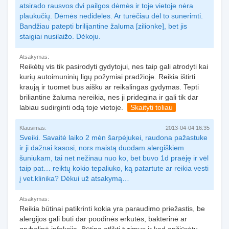
atsirado rausvos dvi pailgos dėmės ir toje vietoje nėra
plaukučių. Dėmės nedideles. Ar turėčiau dėl to sunerimti.
Bandžiau patepti brilijantine žaluma [zilionke], bet jis
staigiai nusilaižo. Dėkoju.
Atsakymas:
Reikėtų vis tik pasirodyti gydytojui, nes taip gali atrodyti kai
kurių autoimuninių ligų požymiai pradžioje. Reikia ištirti
kraują ir tuomet bus aišku ar reikalingas gydymas. Tepti
briliantine žaluma nereikia, nes ji pridegina ir gali tik dar
labiau sudirginti odą toje vietoje.
Skaityti toliau
Klausimas:
2013-04-04 16:35
Sveiki. Savaitė laiko 2 mėn šarpėjukei, raudona pažastuke
ir ji dažnai kasosi, nors maistą duodam alergiškiem
šuniukam, tai net nežinau nuo ko, bet buvo 1d praėję ir vėl
taip pat… reiktų kokio tepaliuko, ką patartute ar reikia vesti
į vet.klinika? Dėkui už atsakymą…
Atsakymas:
Reikia būtinai patikrinti kokia yra paraudimo priežastis, be
alergijos gali būti dar poodinės erkutės, bakterinė ar