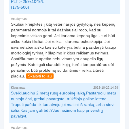
PLT > 259x10^9/L
(175-500)
Atsakymas:
Skubiai kreipkitės į kitą veterinarijos gydytoją, nes kepenų
parametrai normoje ir tai dažniausiai rodo, kad su
kepenimis viskas gerai. Jei įtariama kepenų liga - turi būti
aišku kokia tiksliai. Jei reikia - daroma echoskopija. Jei
išvis nelabai aišku kas su kate yra būtina pasidaryti kraujo
morfologinį tyrimą ir šlapimo ir kitus reikiamus tyrimus.
Apatiškumas ir apetito nebuvimas yra daugelio ligų
požymis. Katei gali skaudėti koją, turėti temperatūros dėl
peršalimo, būti problemų su dantimis - reikia žiūrėti
plačiau.
Skaityti toliau
Klausimas:
2013-10-22 14:29
Sveiki,auginu 2 metų rusų europinę laiką.Pastaruoju metu
nustojo ėsti, greitai pavargsta, trūkčioja galinė letena.
Truputį paėda tik tuo atveju jei maitini iš rankų, arba stovi
šalia.Kas jam gali būti?Jau nežinom kaip priversti jį
pavalgyt.
Atsakymas: