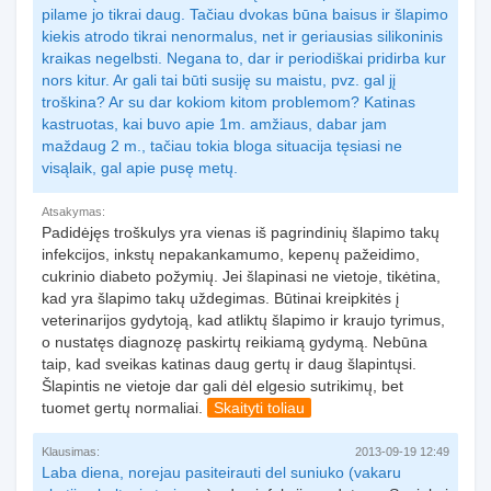
pilame jo tikrai daug. Tačiau dvokas būna baisus ir šlapimo
kiekis atrodo tikrai nenormalus, net ir geriausias silikoninis
kraikas negelbsti. Negana to, dar ir periodiškai pridirba kur
nors kitur. Ar gali tai būti susiję su maistu, pvz. gal jį
troškina? Ar su dar kokiom kitom problemom? Katinas
kastruotas, kai buvo apie 1m. amžiaus, dabar jam
maždaug 2 m., tačiau tokia bloga situacija tęsiasi ne
visąlaik, gal apie pusę metų.
Atsakymas:
Padidėjęs troškulys yra vienas iš pagrindinių šlapimo takų
infekcijos, inkstų nepakankamumo, kepenų pažeidimo,
cukrinio diabeto požymių. Jei šlapinasi ne vietoje, tikėtina,
kad yra šlapimo takų uždegimas. Būtinai kreipkitės į
veterinarijos gydytoją, kad atliktų šlapimo ir kraujo tyrimus,
o nustatęs diagnozę paskirtų reikiamą gydymą. Nebūna
taip, kad sveikas katinas daug gertų ir daug šlapintųsi.
Šlapintis ne vietoje dar gali dėl elgesio sutrikimų, bet
tuomet gertų normaliai.
Skaityti toliau
Klausimas:
2013-09-19 12:49
Laba diena, norejau pasiteirauti del suniuko (
vakaru