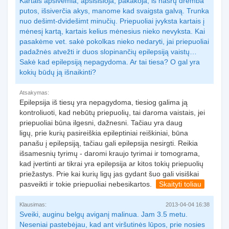
Kartais apsivemia, apsisisioja, pakakoja, iš nasrų dremba
putos, išsiverčia akys, manome kad svaigsta galvą. Trunka
nuo dešimt-dvidešimt minučių. Priepuoliai įvyksta kartais į
mėnesį kartą, kartais kelius mėnesius nieko nevyksta. Kai
pasakėme vet. sakė pokolkas nieko nedaryti, jai priepuoliai
padažnės atvežti ir duos slopinančių epilepsiją vaistų…
Sakė kad epilepsiją nepagydoma. Ar tai tiesa? O gal yra
kokių būdų ją išnaikinti?
Atsakymas:
Epilepsija iš tiesų yra nepagydoma, tiesiog galima ją
kontroliuoti, kad nebūtų priepuolių, tai daroma vaistais, jei
priepuoliai būna ilgesni, dažnesni. Tačiau yra daug
ligų, prie kurių pasireiškia epileptiniai reiškiniai, būna
panašu į epilepsiją, tačiau gali epilepsija nesirgti. Reikia
išsamesnių tyrimų - daromi kraujo tyrimai ir tomograma,
kad įvertinti ar tikrai yra epilepsija ar kitos tokių priepuolių
priežastys. Prie kai kurių ligų jas gydant šuo gali visiškai
pasveikti ir tokie priepuoliai nebesikartos.
Skaityti toliau
Klausimas:
2013-04-04 16:38
Sveiki, auginu belgų aviganį malinua. Jam 3.5 metu.
Neseniai pastebėjau, kad ant viršutinės lūpos, prie nosies