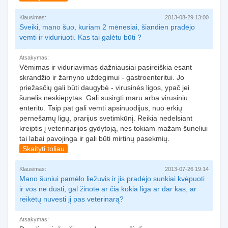
Klausimas:
2013-08-29 13:00
Sveiki, mano šuo, kuriam 2 mėnesiai, šiandien pradėjo
vemti ir viduriuoti. Kas tai galėtu būti ?
Atsakymas:
Vėmimas ir viduriavimas dažniausiai pasireiškia esant
skrandžio ir žarnyno uždegimui - gastroenteritui. Jo
priežasčių gali būti daugybė - virusinės ligos, ypač jei
šunelis neskiepytas. Gali susirgti maru arba virusiniu
enteritu. Taip pat gali vemti apsinuodijus, nuo erkių
pernešamų ligų, prarijus svetimkūnį. Reikia nedelsiant
kreiptis į veterinarijos gydytoją, nes tokiam mažam šuneliui
tai labai pavojinga ir gali būti mirtinų pasekmių.
Skaityti toliau
Klausimas:
2013-07-26 19:14
Mano šuniui pamėlo liežuvis ir jis pradėjo sunkiai kvėpuoti
ir vos ne dusti, gal žinote ar čia kokia liga ar dar kas, ar
reikėtų nuvesti jį pas veterinarą?
Atsakymas: