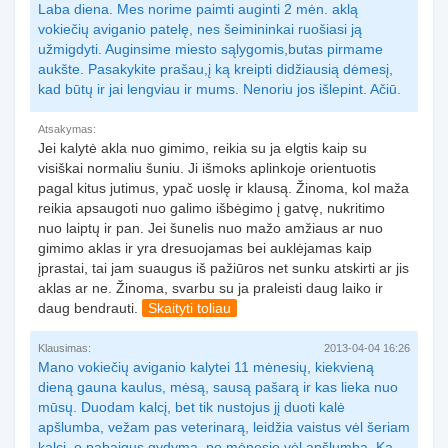
Laba diena. Mes norime paimti auginti 2 mėn. aklą
vokiečių aviganio patelę, nes šeimininkai ruošiasi ją
užmigdyti. Auginsime miesto sąlygomis,butas pirmame
aukšte. Pasakykite prašau,į ką kreipti didžiausią dėmesį,
kad būtų ir jai lengviau ir mums. Nenoriu jos išlepint. Ačiū.
Atsakymas:
Jei kalytė akla nuo gimimo, reikia su ja elgtis kaip su
visiškai normaliu šuniu. Ji išmoks aplinkoje orientuotis
pagal kitus jutimus, ypač uoslę ir klausą. Žinoma, kol maža
reikia apsaugoti nuo galimo išbėgimo į gatvę, nukritimo
nuo laiptų ir pan. Jei šunelis nuo mažo amžiaus ar nuo
gimimo aklas ir yra dresuojamas bei auklėjamas kaip
įprastai, tai jam suaugus iš pažiūros net sunku atskirti ar jis
aklas ar ne. Žinoma, svarbu su ja praleisti daug laiko ir
daug bendrauti.
Skaityti toliau
Klausimas:
2013-04-04 16:26
Mano vokiečių aviganio kalytei 11 mėnesių, kiekvieną
dieną gauna kaulus, mėsą, sausą pašarą ir kas lieka nuo
mūsų. Duodam kalcį, bet tik nustojus jį duoti kalė
apšlumba, vežam pas veterinarą, leidžia vaistus vėl šeriam
kalcį, o pabaigus gydymą, po mėnesio vėl apšlumba. Ką