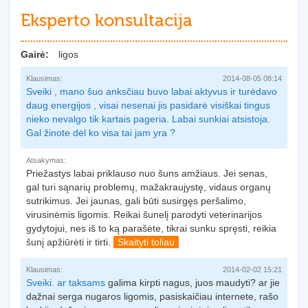
Eksperto konsultacija
Gairė:
ligos
Klausimas:
2014-08-05 08:14
Sveiki , mano šuo anksčiau buvo labai aktyvus ir turėdavo
daug energijos , visai nesenai jis pasidarė visiškai tingus
nieko nevalgo tik kartais pageria. Labai sunkiai atsistoja.
Gal žinote dėl ko visa tai jam yra ?
Atsakymas:
Priežastys labai priklauso nuo šuns amžiaus. Jei senas,
gal turi sąnarių problemų, mažakraujystę, vidaus organų
sutrikimus. Jei jaunas, gali būti susirgęs peršalimo,
virusinėmis ligomis. Reikai šunelį parodyti veterinarijos
gydytojui, nes iš to ką parašėte, tikrai sunku spręsti, reikia
šunį apžiūrėti ir tirti.
Skaityti toliau
Klausimas:
2014-02-02 15:21
Sveiki. ar
taksams
galima kirpti nagus, juos maudyti? ar jie
dažnai serga nugaros ligomis, pasiskaičiau internete, rašo