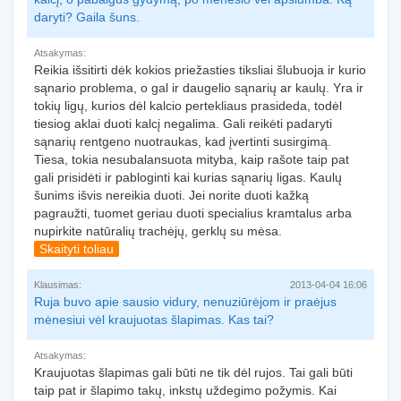
daryti? Gaila šuns.
Atsakymas:
Reikia išsitirti dėk kokios priežasties tiksliai šlubuoja ir kurio
sąnario problema, o gal ir daugelio sąnarių ar kaulų. Yra ir
tokių ligų, kurios dėl kalcio pertekliaus prasideda, todėl
tiesiog aklai duoti kalcį negalima. Gali reikėti padaryti
sąnarių rentgeno nuotraukas, kad įvertinti susirgimą.
Tiesa, tokia nesubalansuota mityba, kaip rašote taip pat
gali prisidėti ir pabloginti kai kurias sąnarių ligas. Kaulų
šunims išvis nereikia duoti. Jei norite duoti kažką
pagraužti, tuomet geriau duoti specialius kramtalus arba
nupirkite natūralių trachėjų, gerklų su mėsa.
Skaityti toliau
Klausimas:
2013-04-04 16:06
Ruja buvo apie sausio vidury, nenuziūrėjom ir praėjus
mėnesiui vėl kraujuotas šlapimas. Kas tai?
Atsakymas:
Kraujuotas šlapimas gali būti ne tik dėl rujos. Tai gali būti
taip pat ir šlapimo takų, inkstų uždegimo požymis. Kai