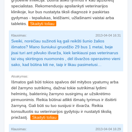
grybelinė infekcija. Būtina atlikti tyrimus ir kad apžiūrėtų
specialistas. Rekomenduoju apsilankyti veterinarijos
klinikoje, kur bus nustatyta tiksli diagnozė ir paskirtas
gydymas - tepaliukas, leidžiami, užlašinami vaistai arba
tabletės.
Skaityti toliau
Klausimas:
2013-04-04 16:31
Sveiki, norėčiau sužinoti ką gali reikšti šunio žalios
išmatos? Mano šuniukui gruodžio 29 bus 1 metai, beje
jisai turi ant pilvuko išvarža, kiek lankiausi pas veterinarus
tai visų skirtingos nuomonės , dėl išvaržos operavimo vieni
sako, kad būtina kiti ne, taip ir likau pasimetusi…
Atsakymas:
Išmatos gali būti tokios spalvos dėl mitybos ypatumų arba
dėl žarnyno sutrikimų, dažnai tokie sutrikimai lydimi
helmintų, bakterinių žarnyno susirgimų ar užsikrėtimo
pirmuonimis. Reikia būtinai atlikti išmatų tyrimus ir išsitirti
žarnyną. Gali būti su tuo susijusi ir išvarža. Reikia
konsultuotis su veterinarijos gydytoju ir nustatyti tikslią
priežastį.
Skaityti toliau
Klausimas:
2013-04-04 16:29