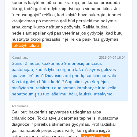
kurioms kalytėms būna netikra ruja, po kurios prasideda
tikroji, todėl gali atrodyti kaip dvi rujos viena po kitos. Jei
"nenusaugojot" reiškia, kad kalytė buvo sukergta, tuomet
kraujavimas po mėnesio gali būti persileidimo požymis
arba komplikuoto nėštumo požymis. Reikia būtinai
nedelsiant apsilankyti pas veterinarijos gydytoją, kad būtų
nustatyta tikroji priežastis ir jei reikia paskirtas gydymas.
Skaityti toliau
Klausimas:
2013-04-04 16:04
Šuniui 2 metai, kažkur nuo 9 mėnesių amžiaus
pastebėjau, kad iš lytinių organų laša išskyros gelsvos
spalvos tirštos išdžiuvusios ant grindų sunkiai nusivalo.
Kas tai galėtų būti ir kodėl? Augintinis yra šarpėjus
maišytas su retvireriu auginamas kambaryje ir tai kelia
nepatogumų su tuo lašėjimu. Ačiū, lauksiu atsakymo.
Atsakymas:
Gali būti bakterinis apyvarpės uždegimas arba
chlamidiozė. Tokiu atveju daromas tepinėlis, nustatoma
diagnozė ir prireikus skiriamas gydymas. Profilaktiškai
galima naudoti prepucijaus valikį, kurį galima įsigyti
veterinarijos klinikose ir vaistinėse.
Skaityti toliau