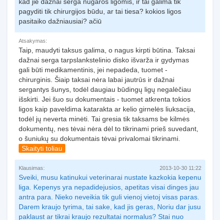
kad jie dažnai serga nugaros ligomis, ir tai galima tik
pagyditi tik chirurgijos būdu, ar tai tiesa? kokios ligos
pasitaiko dažniausiai? ačiū
Atsakymas:
Taip, maudyti taksus galima, o nagus kirpti būtina. Taksai
dažnai serga tarpslankstelinio disko išvarža ir gydymas
gali būti medikamentinis, jei nepadeda, tuomet -
chirurginis. Šiaip taksai nėra labai jautrūs ir dažnai
sergantys šunys, todėl daugiau būdingų ligų negalėčiau
išskirti. Jei šuo su dokumentais - tuomet atkrenta tokios
ligos kaip paveldima katarakta ar kelio girnelės liuksacija,
todėl jų neverta minėti. Tai gresia tik taksams be kilmės
dokumentų, nes tėvai nėra dėl to tikrinami prieš suvedant,
o šuniukų su dokumentais tėvai privalomai tikrinami.
Skaityti toliau
Klausimas:
2013-10-30 11:22
Sveiki, musu katinukui veterinarai nustate kazkokia kepenu
liga. Kepenys yra nepadidejusios, apetitas visai dinges jau
antra para. Nieko neveikia tik guli vienoj vietoj visas paras.
Darem kraujo tyrima, tai sake, kad jis geras, Noriu dar jusu
paklaust ar tikrai kraujo rezultatai normalus? Stai nuo