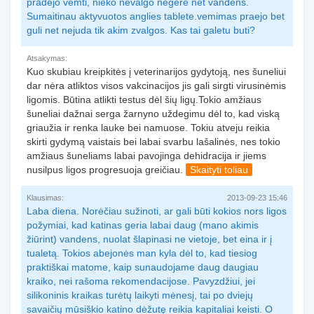
pradejo vemti, nieko nevalgo negere net vandens.
Sumaitinau aktyvuotos anglies tablete.vemimas praejo bet
guli net nejuda tik akim zvalgos. Kas tai galetu buti?
Atsakymas:
Kuo skubiau kreipkitės į veterinarijos gydytoją, nes šuneliui
dar nėra atliktos visos vakcinacijos jis gali sirgti virusinėmis
ligomis. Būtina atlikti testus dėl šių ligų.Tokio amžiaus
šuneliai dažnai serga žarnyno uždegimu dėl to, kad viską
griaužia ir renka lauke bei namuose. Tokiu atveju reikia
skirti gydymą vaistais bei labai svarbu lašalinės, nes tokio
amžiaus šuneliams labai pavojinga dehidracija ir jiems
nusilpus ligos progresuoja greičiau.
Skaityti toliau
Klausimas:
2013-09-23 15:46
Laba diena. Norėčiau sužinoti, ar gali būti kokios nors ligos
požymiai, kad katinas geria labai daug (mano akimis
žiūrint) vandens, nuolat šlapinasi ne vietoje, bet eina ir į
tualetą. Tokios abejonės man kyla dėl to, kad tiesiog
praktiškai matome, kaip sunaudojame daug daugiau
kraiko, nei rašoma rekomendacijose. Pavyzdžiui, jei
silikoninis kraikas turėtų laikyti mėnesį, tai po dviejų
savaičių mūsiškio katino dėžutę reikia kapitaliai keisti. O