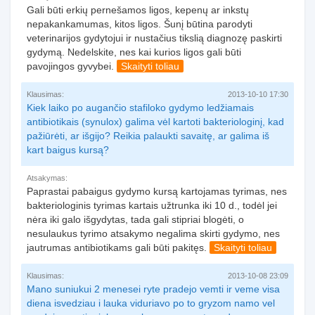
Gali būti erkių pernešamos ligos, kepenų ar inkstų
nepakankamumas, kitos ligos. Šunį būtina parodyti
veterinarijos gydytojui ir nustačius tikslią diagnozę paskirti
gydymą. Nedelskite, nes kai kurios ligos gali būti
pavojingos gyvybei.
Skaityti toliau
Klausimas:
2013-10-10 17:30
Kiek laiko po augančio stafiloko gydymo ledžiamais
antibiotikais (synulox) galima vėl kartoti bakteriologinį, kad
pažiūrėti, ar išgijo? Reikia palaukti savaitę, ar galima iš
kart baigus kursą?
Atsakymas:
Paprastai pabaigus gydymo kursą kartojamas tyrimas, nes
bakteriologinis tyrimas kartais užtrunka iki 10 d., todėl jei
nėra iki galo išgydytas, tada gali stipriai blogėti, o
nesulaukus tyrimo atsakymo negalima skirti gydymo, nes
jautrumas antibiotikams gali būti pakitęs.
Skaityti toliau
Klausimas:
2013-10-08 23:09
Mano suniukui 2 menesei ryte pradejo vemti ir veme visa
diena isvedziau i lauka viduriavo po to gryzom namo vel