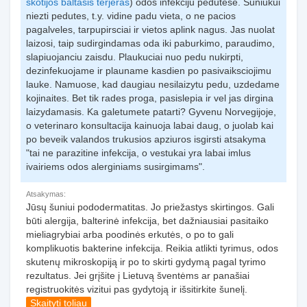
skotijos baltasis terjeras
) odos infekciju pedutese. Suniukui
niezti pedutes, t.y. vidine padu vieta, o ne pacios
pagalveles, tarpupirsciai ir vietos aplink nagus. Jas nuolat
laizosi, taip sudirgindamas oda iki paburkimo, paraudimo,
slapiuojanciu zaisdu. Plaukuciai nuo pedu nukirpti,
dezinfekuojame ir plauname kasdien po pasivaiksciojimu
lauke. Namuose, kad daugiau nesilaizytu pedu, uzdedame
kojinaites. Bet tik rades proga, pasislepia ir vel jas dirgina
laizydamasis. Ka galetumete patarti? Gyvenu Norvegijoje,
o veterinaro konsultacija kainuoja labai daug, o juolab kai
po beveik valandos trukusios apziuros isgirsti atsakyma
"tai ne parazitine infekcija, o vestukai yra labai imlus
ivairiems odos alerginiams susirgimams".
Atsakymas:
Jūsų šuniui pododermatitas. Jo priežastys skirtingos. Gali
būti alergija, balterinė infekcija, bet dažniausiai pasitaiko
mieliagrybiai arba poodinės erkutės, o po to gali
komplikuotis bakterine infekcija. Reikia atlikti tyrimus, odos
skutenų mikroskopiją ir po to skirti gydymą pagal tyrimo
rezultatus. Jei grįšite į Lietuvą šventėms ar panašiai
registruokitės vizitui pas gydytoją ir išsitirkite šunelį.
Skaityti toliau