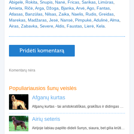
Abigelė
,
Rokita
,
Snupis
,
Nanė
,
Fricas
,
Sarikas
,
Limūras
,
Amieta
,
Ričė
,
Arga
,
Džoga
,
Bjanka
,
Arvė
,
Ago
,
Fantas
,
Atlasas
,
Banzūlas
,
Nilsas
,
Zaika
,
Naelis
,
Rudis
,
Greidas
,
Marekas
,
Madžaras
,
Jesė
,
Nansė
,
Pimpukė
,
Adulinė
,
Alma
,
Airas
,
Zabavka
,
Severe
,
Aldis
,
Faustas
,
Lierė
,
Kela
.
Pridėti komentarą
Komentarų nėra
Populiariausios šunų veislės
Afganų kurtas
Afganų kurtas - tai aristokratiškas, grakštus ir didingas šuo. Ilgas, prabangus afgano kailis pakeri daugelį šunų mylėtojų. Nors jis ir pasižymi puikiomis manieromis ir elgesiu, bet nereikėtų pamiršti, kad tai medžioklinis šuo turintis nepriklausomą charakterį.
Airių seteris
Airijoje labiau paplito dideli šunys, siaura, bet gilia krūtine, ilgais, plokščiais šonkauliais. Airių seteriai išsiskyrė tvirtomis galūnėmis, tarpus tarp kojų pirštų dengė standūs plaukai, kurie leido gerai judėti akmenuotomis Airijos kalvomis.