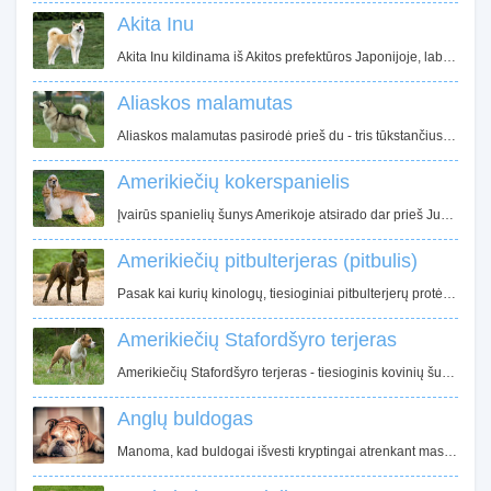
Akita Inu
Akita Inu kildinama iš Akitos prefektūros Japonijoje, labiausiai į šiaurę nutolusios vietovės Honsiu saloje. Iš čia ir pavadinimas Akita. Tuo tarpu Inu japonų kalboje reiškia šunį. Tiksliai nežinoma kada Akita Inu buvo prijaukinta, tačiau jau senuose raštuose užfiksuoti Akitos protėviai su tokiomis pat riestomis uodegomis ir stačiomis ausimis.
Aliaskos malamutas
Aliaskos malamutas pasirodė prieš du - tris tūkstančius metų Aliaskoje. Manoma, kad Aliaskos malamutai kilę iš arktinio vilko, todėl šios veislės kailio spalvos taip primena vilko spalvas - pilki atspalviai, tačiau pasitaiko smėlio, rausvos ar net baltos spalvos atstovų.
Amerikiečių kokerspanielis
Įvairūs spanielių šunys Amerikoje atsirado dar prieš Jungtinių Valstijų sukūrimą. Amerikiečių kokerspanielis tiesiogiai kilo iš anglų kokerspanielių. Tačiau, Jungtinėje Karalystėje ir JAV veisimas buvo vykdomas skirtingomis kryptimis, todėl atsirado reikšmingų skirtumų tarp amerikiečių ir anglų kokerspanielių.
Amerikiečių pitbulterjeras (pitbulis)
Pasak kai kurių kinologų, tiesioginiai pitbulterjerų protėviai yra senieji bul - and - terjerai, kurie XIX a. pradžioje buvo plačiai paplitę Didžiojoje Britanijoje ir JAV. 1835 metais kai Anglijoje buvo uždraustas viešas bulių pjudymas šunimis, kur buvo naudojami buldogai, kruvinų spektaklių gerbėjai, persiorientavo į šunų kovas ir žiurkių pjudymą šunimis.
Amerikiečių Stafordšyro terjeras
Amerikiečių Stafordšyro terjeras - tiesioginis kovinių šunų palikuonis, artimas amerikiečių pitbulterjero giminaitis. Didžiausias JAV kinologų klubas "American Kennel Club" (AKC), pradžioje nenorėjo oficialiai pripažinti pitbulterjerų veislės, turinčios sąsajų su kruvinomis šunų kovomis.
Anglų buldogas
Manoma, kad buldogai išvesti kryptingai atrenkant mastifus, siekiant sumažinti jų dydį, padidinti judrumą, sustiprinti ir prailginti sukandimą. Trumpesnis viršutinis žandikaulis leidžia šunims laisviau kvėpuoti sugriebus auką. Pradžioje buldogai buvo naudojami medžioklėje kaip varovai, vėliau - kaip piemenų šunys.