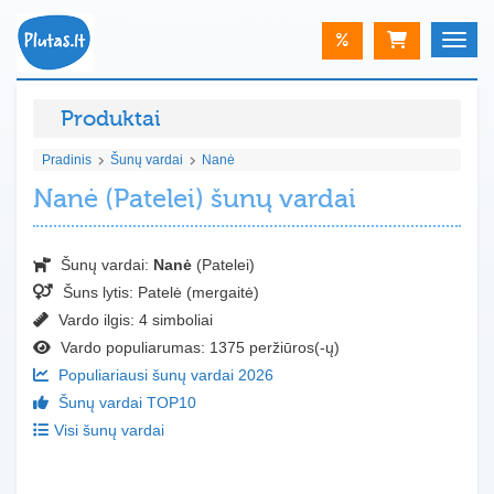
%
Toggle
Produktai
Pradinis
Šunų vardai
Nanė
Nanė (Patelei) šunų vardai
Šunų vardai:
Nanė
(Patelei)
Šuns lytis:
Patelė (mergaitė)
Vardo ilgis: 4 simboliai
Vardo populiarumas: 1375 peržiūros(-ų)
Populiariausi šunų vardai 2026
Šunų vardai TOP10
Visi šunų vardai