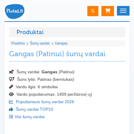
%
Toggle
Produktai
Pradinis
Šunų vardai
Gangas
Gangas (Patinui) šunų vardai
Šunų vardai:
Gangas
(Patinui)
Šuns lytis:
Patinas (berniukas)
Vardo ilgis: 6 simboliai
Vardo populiarumas: 1409 peržiūros(-ų)
Populiariausi šunų vardai 2026
Šunų vardai TOP10
Visi šunų vardai