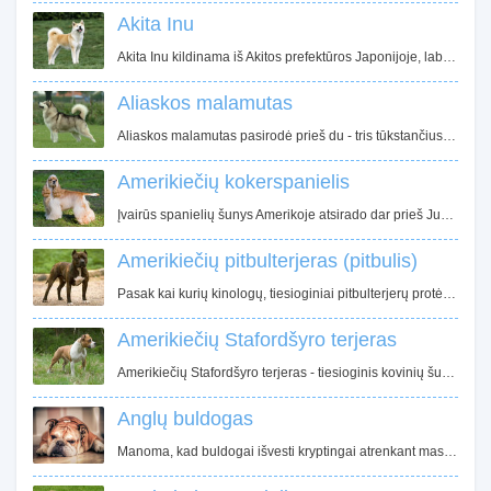
Akita Inu
Akita Inu kildinama iš Akitos prefektūros Japonijoje, labiausiai į šiaurę nutolusios vietovės Honsiu saloje. Iš čia ir pavadinimas Akita. Tuo tarpu Inu japonų kalboje reiškia šunį. Tiksliai nežinoma kada Akita Inu buvo prijaukinta, tačiau jau senuose raštuose užfiksuoti Akitos protėviai su tokiomis pat riestomis uodegomis ir stačiomis ausimis.
Aliaskos malamutas
Aliaskos malamutas pasirodė prieš du - tris tūkstančius metų Aliaskoje. Manoma, kad Aliaskos malamutai kilę iš arktinio vilko, todėl šios veislės kailio spalvos taip primena vilko spalvas - pilki atspalviai, tačiau pasitaiko smėlio, rausvos ar net baltos spalvos atstovų.
Amerikiečių kokerspanielis
Įvairūs spanielių šunys Amerikoje atsirado dar prieš Jungtinių Valstijų sukūrimą. Amerikiečių kokerspanielis tiesiogiai kilo iš anglų kokerspanielių. Tačiau, Jungtinėje Karalystėje ir JAV veisimas buvo vykdomas skirtingomis kryptimis, todėl atsirado reikšmingų skirtumų tarp amerikiečių ir anglų kokerspanielių.
Amerikiečių pitbulterjeras (pitbulis)
Pasak kai kurių kinologų, tiesioginiai pitbulterjerų protėviai yra senieji bul - and - terjerai, kurie XIX a. pradžioje buvo plačiai paplitę Didžiojoje Britanijoje ir JAV. 1835 metais kai Anglijoje buvo uždraustas viešas bulių pjudymas šunimis, kur buvo naudojami buldogai, kruvinų spektaklių gerbėjai, persiorientavo į šunų kovas ir žiurkių pjudymą šunimis.
Amerikiečių Stafordšyro terjeras
Amerikiečių Stafordšyro terjeras - tiesioginis kovinių šunų palikuonis, artimas amerikiečių pitbulterjero giminaitis. Didžiausias JAV kinologų klubas "American Kennel Club" (AKC), pradžioje nenorėjo oficialiai pripažinti pitbulterjerų veislės, turinčios sąsajų su kruvinomis šunų kovomis.
Anglų buldogas
Manoma, kad buldogai išvesti kryptingai atrenkant mastifus, siekiant sumažinti jų dydį, padidinti judrumą, sustiprinti ir prailginti sukandimą. Trumpesnis viršutinis žandikaulis leidžia šunims laisviau kvėpuoti sugriebus auką. Pradžioje buldogai buvo naudojami medžioklėje kaip varovai, vėliau - kaip piemenų šunys.