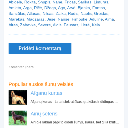
Abigelė
,
Rokita
,
Snupis
,
Nanė
,
Fricas
,
Sarikas
,
Limūras
,
Amieta
,
Arga
,
Ričė
,
Džoga
,
Ago
,
Arvė
,
Bjanka
,
Fantas
,
Banzūlas
,
Atlasas
,
Nilsas
,
Zaika
,
Rudis
,
Naelis
,
Greidas
,
Marekas
,
Madžaras
,
Jesė
,
Nansė
,
Pimpukė
,
Adulinė
,
Alma
,
Airas
,
Zabavka
,
Severe
,
Aldis
,
Faustas
,
Lierė
,
Kela
.
Pridėti komentarą
Komentarų nėra
Populiariausios šunų veislės
Afganų kurtas
Afganų kurtas - tai aristokratiškas, grakštus ir didingas šuo. Ilgas, prabangus afgano kailis pakeri daugelį šunų mylėtojų. Nors jis ir pasižymi puikiomis manieromis ir elgesiu, bet nereikėtų pamiršti, kad tai medžioklinis šuo turintis nepriklausomą charakterį.
Airių seteris
Airijoje labiau paplito dideli šunys, siaura, bet gilia krūtine, ilgais, plokščiais šonkauliais. Airių seteriai išsiskyrė tvirtomis galūnėmis, tarpus tarp kojų pirštų dengė standūs plaukai, kurie leido gerai judėti akmenuotomis Airijos kalvomis.