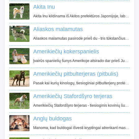
Akita Inu
Akita Inu kildinama iš Akitos prefektūros Japonijoje, labiausiai į šiaurę nutolusios vietovės Honsiu saloje. Iš čia ir pavadinimas Akita. Tuo tarpu Inu japonų kalboje reiškia šunį. Tiksliai nežinoma kada Akita Inu buvo prijaukinta, tačiau jau senuose raštuose užfiksuoti Akitos protėviai su tokiomis pat riestomis uodegomis ir stačiomis ausimis.
Aliaskos malamutas
Aliaskos malamutas pasirodė prieš du - tris tūkstančius metų Aliaskoje. Manoma, kad Aliaskos malamutai kilę iš arktinio vilko, todėl šios veislės kailio spalvos taip primena vilko spalvas - pilki atspalviai, tačiau pasitaiko smėlio, rausvos ar net baltos spalvos atstovų.
Amerikiečių kokerspanielis
Įvairūs spanielių šunys Amerikoje atsirado dar prieš Jungtinių Valstijų sukūrimą. Amerikiečių kokerspanielis tiesiogiai kilo iš anglų kokerspanielių. Tačiau, Jungtinėje Karalystėje ir JAV veisimas buvo vykdomas skirtingomis kryptimis, todėl atsirado reikšmingų skirtumų tarp amerikiečių ir anglų kokerspanielių.
Amerikiečių pitbulterjeras (pitbulis)
Pasak kai kurių kinologų, tiesioginiai pitbulterjerų protėviai yra senieji bul - and - terjerai, kurie XIX a. pradžioje buvo plačiai paplitę Didžiojoje Britanijoje ir JAV. 1835 metais kai Anglijoje buvo uždraustas viešas bulių pjudymas šunimis, kur buvo naudojami buldogai, kruvinų spektaklių gerbėjai, persiorientavo į šunų kovas ir žiurkių pjudymą šunimis.
Amerikiečių Stafordšyro terjeras
Amerikiečių Stafordšyro terjeras - tiesioginis kovinių šunų palikuonis, artimas amerikiečių pitbulterjero giminaitis. Didžiausias JAV kinologų klubas "American Kennel Club" (AKC), pradžioje nenorėjo oficialiai pripažinti pitbulterjerų veislės, turinčios sąsajų su kruvinomis šunų kovomis.
Anglų buldogas
Manoma, kad buldogai išvesti kryptingai atrenkant mastifus, siekiant sumažinti jų dydį, padidinti judrumą, sustiprinti ir prailginti sukandimą. Trumpesnis viršutinis žandikaulis leidžia šunims laisviau kvėpuoti sugriebus auką. Pradžioje buldogai buvo naudojami medžioklėje kaip varovai, vėliau - kaip piemenų šunys.