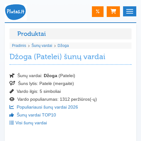
%
Toggle
Produktai
Pradinis
Šunų vardai
Džoga
Džoga (Patelei) šunų vardai
Šunų vardai:
Džoga
(Patelei)
Šuns lytis:
Patelė (mergaitė)
Vardo ilgis: 5 simboliai
Vardo populiarumas: 1312 peržiūros(-ų)
Populiariausi šunų vardai 2026
Šunų vardai TOP10
Visi šunų vardai