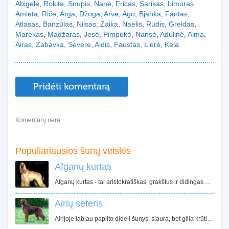
Abigelė
,
Rokita
,
Snupis
,
Nanė
,
Fricas
,
Sarikas
,
Limūras
,
Amieta
,
Ričė
,
Arga
,
Džoga
,
Arvė
,
Ago
,
Bjanka
,
Fantas
,
Atlasas
,
Banzūlas
,
Nilsas
,
Zaika
,
Naelis
,
Rudis
,
Greidas
,
Marekas
,
Madžaras
,
Jesė
,
Pimpukė
,
Nansė
,
Adulinė
,
Alma
,
Airas
,
Zabavka
,
Severe
,
Aldis
,
Faustas
,
Lierė
,
Kela
.
Pridėti komentarą
Komentarų nėra
Populiariausios šunų veislės
Afganų kurtas
Afganų kurtas - tai aristokratiškas, grakštus ir didingas šuo. Ilgas, prabangus afgano kailis pakeri daugelį šunų mylėtojų. Nors jis ir pasižymi puikiomis manieromis ir elgesiu, bet nereikėtų pamiršti, kad tai medžioklinis šuo turintis nepriklausomą charakterį.
Airių seteris
Airijoje labiau paplito dideli šunys, siaura, bet gilia krūtine, ilgais, plokščiais šonkauliais. Airių seteriai išsiskyrė tvirtomis galūnėmis, tarpus tarp kojų pirštų dengė standūs plaukai, kurie leido gerai judėti akmenuotomis Airijos kalvomis.