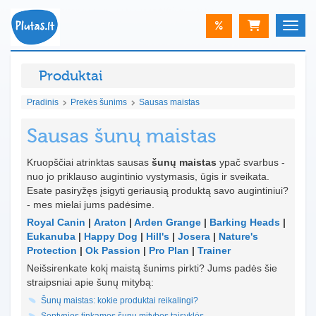
%
Toggle
Produktai
Pradinis
Prekės šunims
Sausas maistas
Sausas šunų maistas
Kruopščiai atrinktas sausas
šunų maistas
ypač svarbus -
nuo jo priklauso augintinio vystymasis, ūgis ir sveikata.
Esate pasiryžęs įsigyti geriausią produktą savo augintiniui?
- mes mielai jums padėsime.
Royal Canin
|
Araton
|
Arden Grange
|
Barking Heads
|
Eukanuba
|
Happy Dog
|
Hill's
|
Josera
|
Nature's
Protection
|
Ok Passion
|
Pro Plan
|
Trainer
Neišsirenkate kokį maistą šunims pirkti? Jums padės šie
straipsniai apie šunų mitybą:
Šunų maistas: kokie produktai reikalingi?