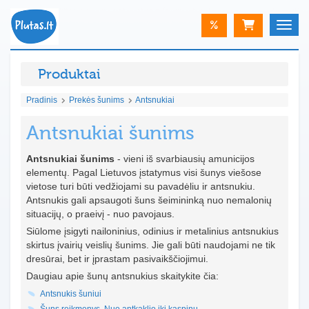
%
Toggle
Produktai
Pradinis
Prekės šunims
Antsnukiai
Antsnukiai šunims
Antsnukiai šunims
- vieni iš svarbiausių amunicijos
elementų. Pagal Lietuvos įstatymus visi šunys viešose
vietose turi būti vedžiojami su pavadėliu ir antsnukiu.
Antsnukis gali apsaugoti šuns šeimininką nuo nemalonių
situacijų, o praeivį - nuo pavojaus.
Siūlome įsigyti nailoninius, odinius ir metalinius antsnukius
skirtus įvairių veislių šunims. Jie gali būti naudojami ne tik
dresūrai, bet ir įprastam pasivaikščiojimui.
Daugiau apie šunų antsnukius skaitykite čia:
Antsnukis šuniui