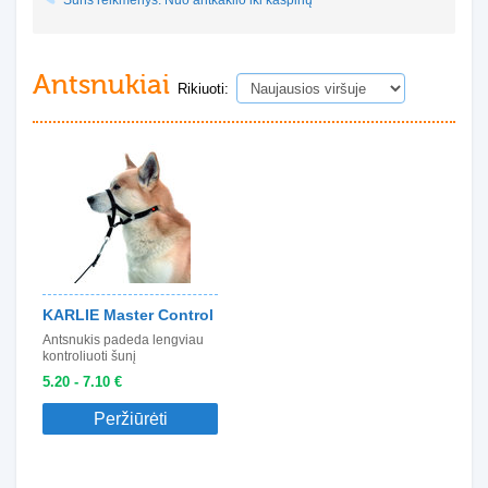
Šuns reikmenys. Nuo antkaklio iki kaspinų
Antsnukiai
Rikiuoti:
KARLIE Master Control
Antsnukis padeda lengviau
kontroliuoti šunį
5.20 - 7.10 €
Peržiūrėti