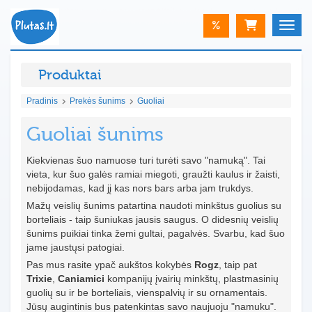
%
Toggle
Produktai
Pradinis
Prekės šunims
Guoliai
Guoliai šunims
Kiekvienas šuo namuose turi turėti savo "namuką". Tai
vieta, kur šuo galės ramiai miegoti, graužti kaulus ir žaisti,
nebijodamas, kad jį kas nors bars arba jam trukdys.
Mažų veislių šunims patartina naudoti minkštus guolius su
borteliais - taip šuniukas jausis saugus. O didesnių veislių
šunims puikiai tinka žemi gultai, pagalvės. Svarbu, kad šuo
jame jaustųsi patogiai.
Pas mus rasite ypač aukštos kokybės
Rogz
, taip pat
Trixie
,
Caniamici
kompanijų
įvairių minkštų, plastmasinių
guolių su ir be borteliais, vienspalvių ir su ornamentais.
Jūsų augintinis bus patenkintas savo naujuoju "namuku".