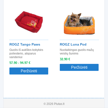
ROGZ Tango Paws
ROGZ Luna Pod
Guolis iš aukštos kokybės
Nuotaikingas guolis mažų
poliesterio, atsparus
veislių šunims
vandeniui
32.90 €
57.90 - 94.97 €
Peržiūrėti
Peržiūrėti
© 2026 Plutas.lt