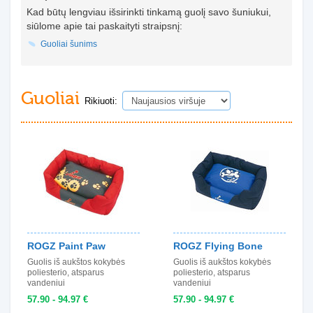
Kad būtų lengviau išsirinkti tinkamą guolį savo šuniukui,
siūlome apie tai paskaityti straipsnį:
Guoliai šunims
Guoliai
Rikiuoti:
ROGZ Paint Paw
ROGZ Flying Bone
Guolis iš aukštos kokybės
Guolis iš aukštos kokybės
poliesterio, atsparus
poliesterio, atsparus
vandeniui
vandeniui
57.90 - 94.97 €
57.90 - 94.97 €