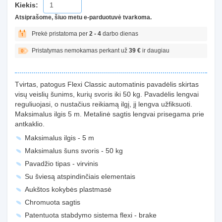
Kiekis:
Atsiprašome, šiuo metu e-parduotuvė tvarkoma.
Prekė pristatoma per
2 - 4
darbo dienas
Pristatymas nemokamas perkant už
39 €
ir daugiau
Tvirtas, patogus Flexi Classic automatinis pavadėlis skirtas
visų veislių šunims, kurių svoris iki 50 kg. Pavadėlis lengvai
reguliuojasi, o nustačius reikiamą ilgį, jį lengva užfiksuoti.
Maksimalus ilgis 5 m. Metalinė sagtis lengvai prisegama prie
antkaklio.
Maksimalus ilgis - 5 m
Maksimalus šuns svoris - 50 kg
Pavadžio tipas - virvinis
Su šviesą atspindinčiais elementais
Aukštos kokybės plastmasė
Chromuota sagtis
Patentuota stabdymo sistema flexi - brake