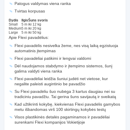
Patogus valdymas viena ranka
Tvirtas korpusas
Dydis
Ilgis
Šuns svoris
Small
5 m
iki 12 kg
Medium
5 m
iki 20 kg
Large
5 m
iki 50 kg
Apie Flexi pavadėlius:
Flexi pavadėlis nesivelka žeme, nes visą laiką egzistuoja
automatinis įtempimas
Flexi pavadėliai patikimi ir lengvai valdomi
Dėl naudojamos stabdymo ir įtempimo sistemos, šunį
galima valdyti viena ranka
Flexi pavadėliai leidžia šuniui judėti net vietose, kur
negalite paleisti augintinio be pavadžio
Su Flexi pavadėliu šuo nubėga 3 kartus daugiau nei su
tradiciniu pavadžiu. Tai gerina šuns savijautą ir sveikatą
Kad užtikrinti kokybę, kiekvienas Flexi pavadėlis gamybos
metu išbandomas virš 100 skirtingų kokybės testų
Visos plastikinės detalės pagaminamos ir pavadėliai
surenkami Flexi kompanijos Vokietijoje