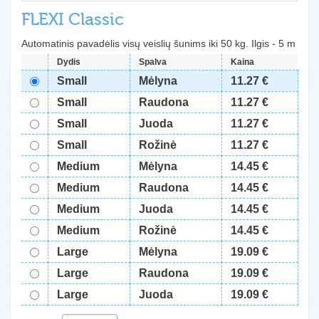
FLEXI Classic
Automatinis pavadėlis visų veislių šunims iki 50 kg. Ilgis - 5 m
Dydis
Spalva
Kaina
Small
Mėlyna
11.27 €
Small
Raudona
11.27 €
Small
Juoda
11.27 €
Small
Rožinė
11.27 €
Medium
Mėlyna
14.45 €
Medium
Raudona
14.45 €
Medium
Juoda
14.45 €
Medium
Rožinė
14.45 €
Large
Mėlyna
19.09 €
Large
Raudona
19.09 €
Large
Juoda
19.09 €