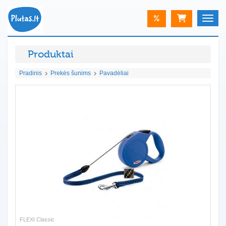
%
Toggle
Produktai
Pradinis
Prekės šunims
Pavadėliai
FLEXI Classic