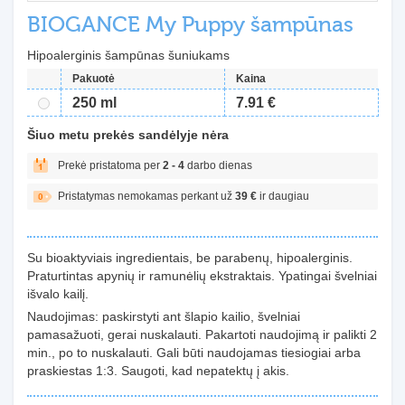
BIOGANCE My Puppy šampūnas
Hipoalerginis šampūnas šuniukams
Pakuotė
Kaina
250 ml
7.91 €
Šiuo metu prekės sandėlyje nėra
Prekė pristatoma per
2 - 4
darbo dienas
Pristatymas nemokamas perkant už
39 €
ir daugiau
Su bioaktyviais ingredientais, be parabenų, hipoalerginis.
Praturtintas apynių ir ramunėlių ekstraktais. Ypatingai švelniai
išvalo kailį.
Naudojimas: paskirstyti ant šlapio kailio, švelniai
pamasažuoti, gerai nuskalauti. Pakartoti naudojimą ir palikti 2
min., po to nuskalauti. Gali būti naudojamas tiesiogiai arba
praskiestas 1:3. Saugoti, kad nepatektų į akis.