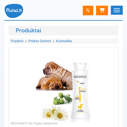
%
Toggle
Produktai
Pradinis
Prekės šunims
Kosmetika
BIOGANCE My Puppy šampūnas