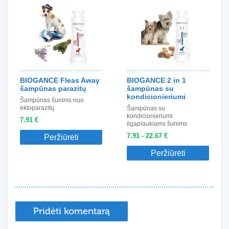
BIOGANCE Fleas Away
BIOGANCE 2 in 1
šampūnas parazitų
šampūnas su
kondicionieriumi
Šampūnas šunims nuo
ektoparazitų
Šampūnas su
kondicionieriumi
7.91 €
ilgaplaukiams šunims
7.91 - 22.67 €
Peržiūrėti
Peržiūrėti
Pridėti komentarą