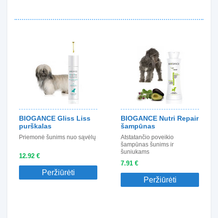
BIOGANCE Gliss Liss
BIOGANCE Nutri Repair
purškalas
šampūnas
Priemonė šunims nuo sąvėlų
Atstatančio poveikio
šampūnas šunims ir
šuniukams
12.92 €
7.91 €
Peržiūrėti
Peržiūrėti